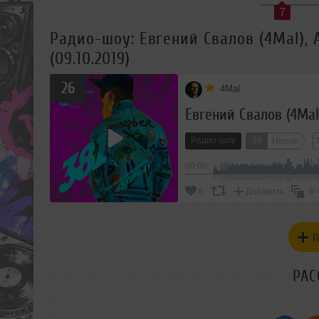
7
Радио-шоу: Евгений Свалов (4Mal),
(09.10.2019)
26
4Mal
Радио-шоу
26
House
00:00
В 
6
Добавить
П
РАС