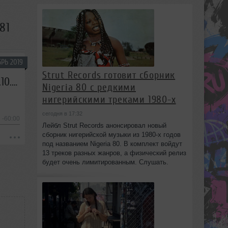
81
РЬ 2019
Strut Records готовит сборник
Евгений Свалов (4Mal), Александр Киреев — Русская кибернетика 381 (09.10.2019)
Nigeria 80 с редкими
нигерийскими треками 1980-х
сегодня в 17:32
-60:00
Лейбл Strut Records анонсировал новый
сборник нигерийской музыки из 1980-х годов
под названием Nigeria 80. В комплект войдут
13 треков разных жанров, а физический релиз
будет очень лимитированным. Слушать.