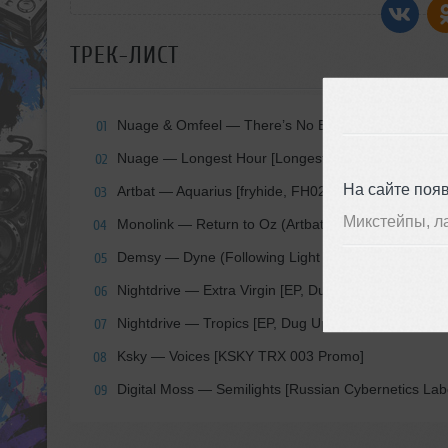
ТРЕК-ЛИСТ
Nuage & Omfeel — There’s No End in the Beginning
01
Nuage — Longest Hour [Longest Hour EP, House of
02
На сайте поя
Artbat — Aquarius [fryhide, FH026]
03
Микстейпы, л
Monolink — Return to Oz (Artbat Remix) [Embassy
04
Demsy — Dyne (Following Light Remix) [ANCL Linc
05
Nightdrive — Extra Virgin [EP, Dug Up The Bongo P
06
Nightdrive — Tropics [EP, Dug Up The Bongo Promo
07
Ksky — Voices [KSKY TRX 003 Promo]
08
Digital Moss — Semilights [Russian Cybernetics Labo
09