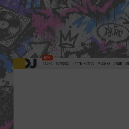
РАДИО
TOP100DJ
ЧАРТЫ HOT100
МУЗЫКА
ЛЮДИ
М