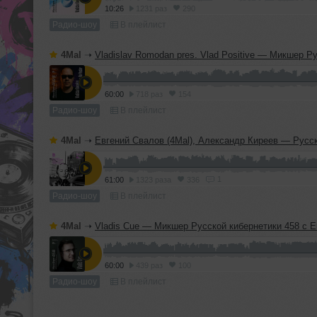
10:26
1231 раз
290
Радио-шоу
В плейлист
4Mal
➝
Vladislav Romodan pres. Vlad Positive — Микшер Русской кибернетики 459, Part 1, с Евгением Сваловым (4Mal) и Александром Кир
60:00
718 раз
154
Радио-шоу
В плейлист
4Mal
➝
Евгений Свалов (4Mal), Александр Киреев — Русская кибернетика 724 (
1
61:00
1323 раза
336
Радио-шоу
В плейлист
4Mal
➝
Vladis Cue — Микшер Русской кибернетики 458 с Евгением Сваловым (4Mal) и Александром Киреев
60:00
439 раз
100
Радио-шоу
В плейлист