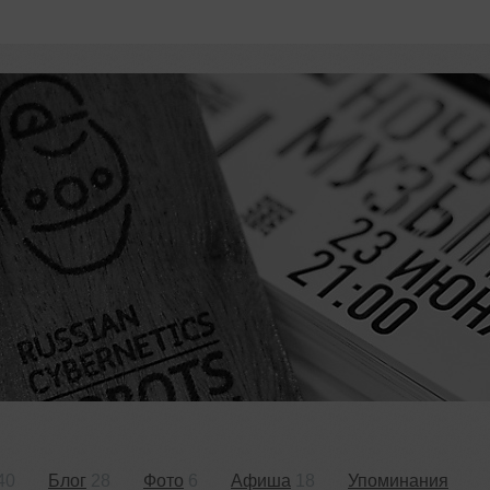
40
Блог
28
Фото
6
Афиша
18
Упоминания