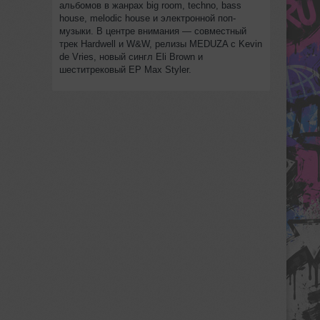
альбомов в жанрах big room, techno, bass
house, melodic house и электронной поп-
музыки. В центре внимания — совместный
трек Hardwell и W&W, релизы MEDUZA с Kevin
de Vries, новый сингл Eli Brown и
шеститрековый EP Max Styler.