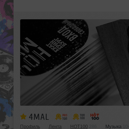
4MAL
Профиль
Лента
HOT100
286
Музыка
10