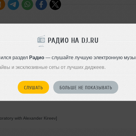
 [Longest Hour EP, House of Youth, Q27667]
РАДИО НА DJ.RU
 Youth, Q27667]
вился раздел
Радио
— слушайте лучшую электронную музык
айвы и эксклюзивные сеты от лучших диджеев.
 One, EOM004]
or Promo]
СЛУШАТЬ
БОЛЬШЕ НЕ ПОКАЗЫВАТЬ
romo]
]
ratory with Alexander Kireev]