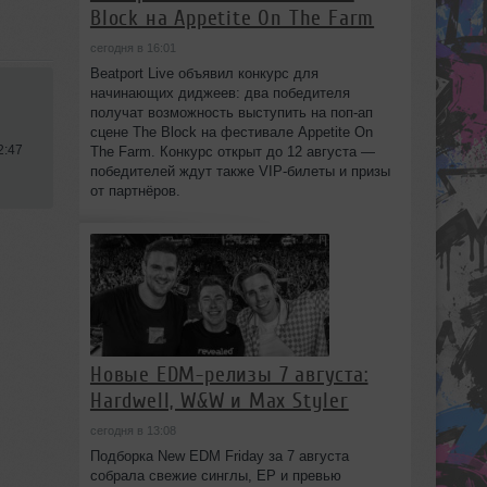
Block на Appetite On The Farm
сегодня в 16:01
Beatport Live объявил конкурс для
начинающих диджеев: два победителя
получат возможность выступить на поп‑ап
сцене The Block на фестивале Appetite On
2:47
The Farm. Конкурс открыт до 12 августа —
победителей ждут также VIP‑билеты и призы
от партнёров.
Новые EDM-релизы 7 августа:
Hardwell, W&W и Max Styler
сегодня в 13:08
Подборка New EDM Friday за 7 августа
собрала свежие синглы, EP и превью