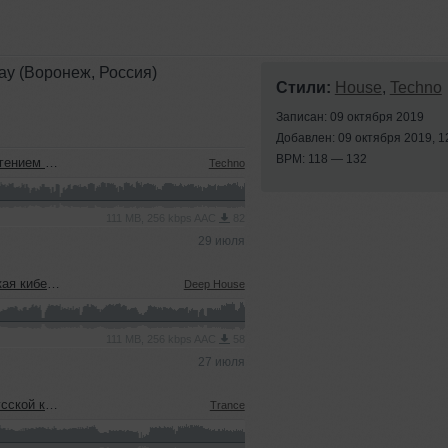
ay (Воронеж, Россия)
Стили:
House
,
Techno
Записан: 09 октября 2019
Добавлен: 09 октября 2019, 1
BPM: 118 — 132
м (22.07.2026)
Techno
111 MB, 256 kbps AAC
82
29 июля
22.07.2026)
Deep House
111 MB, 256 kbps AAC
58
27 июля
еевым (15.07.2026)
Trance