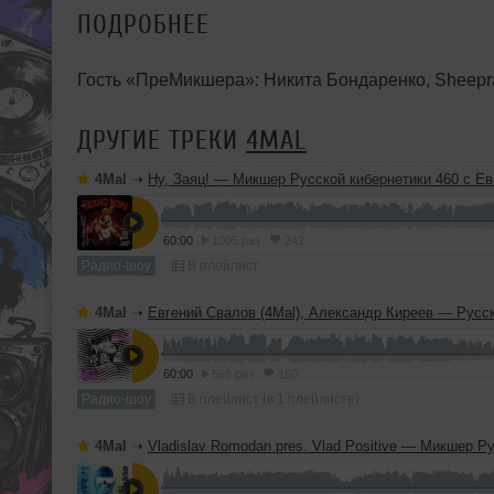
ПОДРОБНЕЕ
Гость «ПреМикшера»: Никита Бондаренко, Sheepr
ДРУГИЕ ТРЕКИ
4MAL
4Mal
➝
Ну, Заяц! — Микшер Русской кибернетики 460 с Евгением Сваловым (4Mal) и Александром Киреевы
60:00
1005 раз
242
Радио-шоу
В плейлист
4Mal
➝
Евгений Свалов (4Mal), Александр Киреев — Русская кибернетика 725 (
60:00
598 раз
160
Радио-шоу
В плейлист (в 1 плейлисте)
4Mal
➝
Vladislav Romodan pres. Vlad Positive — Микшер Русской кибернетики 459, Part 2, с Евгением Сваловым (4Mal) и Александром Кир