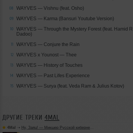
WAYVES — Vishnu (feat. Osho)
08
WAYVES — Karma (Bansuri Youtube Version)
09
WAYVES — Through the Mystery Forest (feat. Hamid 
10
Dadoo)
WAYVES — Conjure the Rain
11
WAYVES x Younost — Thee
12
WAYVES — History of Touches
13
WAYVES — Past Lifes Experience
14
WAYVES — Surya (feat. Veda Ram & Julius Kotov)
15
ДРУГИЕ ТРЕКИ
4MAL
4Mal
➝
Ну, Заяц! — Микшер Русской кибернетики 460 с Евгением Сваловым (4Mal) и Александром Киреевым (22.07.2026)