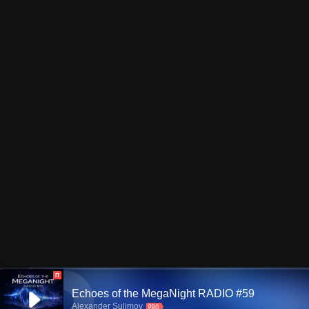
П
Echoes of the MegaNight RADIO #59
Alexander Sulimov