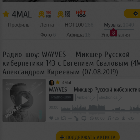
4MAL
Профиль
Лента
HOT100
286
Музыка
1040
8
Фото
6
Афиша
18
Упоминания
Радио-шоу: WAYVES — Микшер Русской
кибернетики 143 с Евгением Сваловым (4M
Александром Киреевым (07.08.2019)
4Mal
Радио-шоу
Ambient
Electronica
00:00
</>
16
60:00
425
ПОДДЕРЖАТЬ АРТИСТА