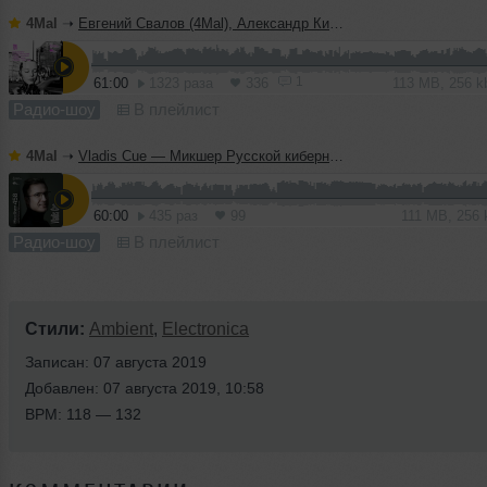
4Mal
➝
Евгений Свалов (4Mal), Александр Киреев — Русская кибернетика 724 (08.07.2026)
1
61:00
1323 раза
336
113 MB, 256 
Радио-шоу
В плейлист
4Mal
➝
Vladis Cue — Микшер Русской кибернетики 458 с Евгением Сваловым (4Mal) и Александром Киреевым (08.07.2026)
60:00
435 раз
99
111 MB, 256
Радио-шоу
В плейлист
Стили:
Ambient
,
Electronica
Записан: 07 августа 2019
Добавлен: 07 августа 2019, 10:58
BPM: 118 — 132