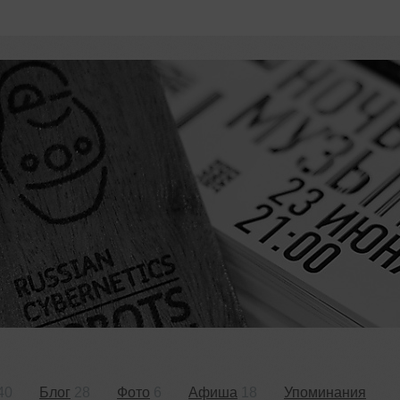
40
Блог
28
Фото
6
Афиша
18
Упоминания