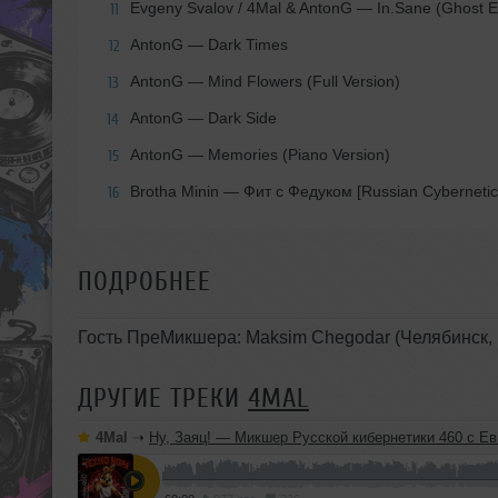
Evgeny Svalov / 4Mal & AntonG — In.Sane (Ghost Ed
11
AntonG — Dark Times
12
AntonG — Mind Flowers (Full Version)
13
AntonG — Dark Side
14
AntonG — Memories (Piano Version)
15
Brotha Minin — Фит с Федуком [Russian Cybernetics
16
ПОДРОБНЕЕ
Гость ПреМикшера: Maksim Chegodar (Челябинск, 
ДРУГИЕ ТРЕКИ
4MAL
4Mal
➝
Ну, Заяц! — Микшер Русской кибернетики 460 с Евгением Сваловым (4Mal) и Александром Киреевы