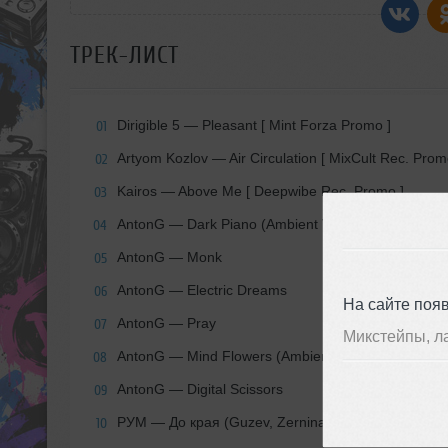
ТРЕК-ЛИСТ
Dirigible 5 — Pleasant [ Mint Forza Promo ]
01
Artyom Kozlov — Air Circulation [ MixCult Rec. Prom
02
Kairos — Above Me [ Deepwibe Rec. Promo ]
03
AntonG — Dark Piano (Ambient Version)
04
AntonG — Monk
05
AntonG — Electric Dreams
06
На сайте поя
AntonG — Pray
07
Микстейпы, л
AntonG — Mind Flowers (Ambient Version)
08
AntonG — Digital Scissors
09
РУМ — До края (Guzev, Zernina, Svalov Remix) [F
10