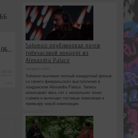
366
Solomun опубликовал почти
Евгений Свалов (4Mal), Александр Киреев — Русская кибернетика 366 (26.06.2019)
трёхчасовой концерт из
Alexandra Palace
сегодня в 16:01
-60:00
Solomun выложил полный концертный фильм
со своего февральского выступления в
лондонском Alexandra Palace. Запись
охватывает весь сет с нескольких точек
съёмки и включает гостевые появления и
премьеру новой композиции.