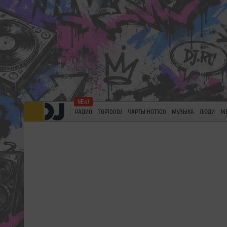
РАДИО
TOP100DJ
ЧАРТЫ HOT100
МУЗЫКА
ЛЮДИ
М