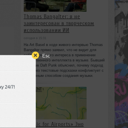
Thomas Bangalter: я не
заинтересован в творческом
использовании ИИ
сегодня в 15:31
На Art Basel в ходе живого интервью Thomas
Bangalter прямо заявил, что не видит для
себя творческого интереса в применении
Esc
искусственного интеллекта в музыке. Бывший
участник Daft Punk объяснил, почему подход
ИИ через текстовые подсказки конфликтует с
его личным способом создания музыки.
у 24/7!
«Music for Airports» Эно