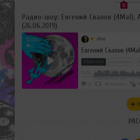
8
Радио-шоу: Евгений Свалов (4Mal),
(26.06.2019)
4Mal
Радио-шоу
Deep House
00:00
В
13
Добавить
П
РАС