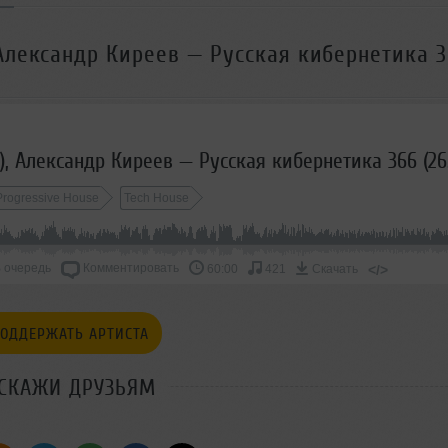
 Александр Киреев — Русская кибернетика 
Progressive House
Tech House
 очередь
Комментировать
</>
60:00
421
Скачать
ОДДЕРЖАТЬ АРТИСТА
СКАЖИ ДРУЗЬЯМ