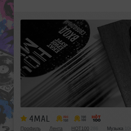
4MAL
Профиль
Лента
HOT100
286
Музыка
10