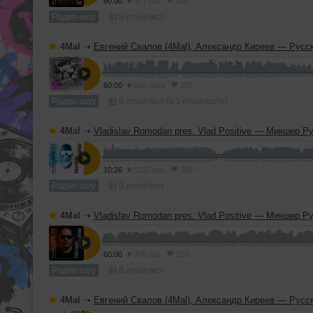
60:00
977 раз
236
Радио-шоу
В плейлист
4Mal
➝
Евгений Свалов (4Mal), Александр Киреев — Русская кибернетика 725 (
60:00
582 раза
155
Радио-шоу
В плейлист (в 1 плейлисте)
4Mal
➝
Vladislav Romodan pres. Vlad Positive — Микшер Русской кибернетики 459, Part 2, с Евгением Сваловым (4Mal) и Александром Кир
10:26
1227 раз
288
Радио-шоу
В плейлист
4Mal
➝
Vladislav Romodan pres. Vlad Positive — Микшер Русской кибернетики 459, Part 1, с Евгением Сваловым (4Mal) и Александром Кир
60:00
706 раз
153
Радио-шоу
В плейлист
4Mal
➝
Евгений Свалов (4Mal), Александр Киреев — Русская кибернетика 724 (