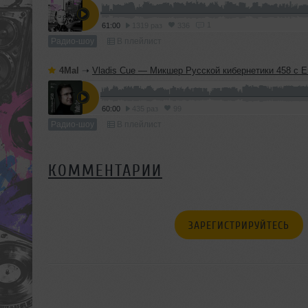
1
61:00
1319 раз
336
Радио-шоу
В плейлист
4Mal
➝
Vladis Cue — Микшер Русской кибернетики 458 с Евгением Сваловым (4Mal) и Александром Киреев
60:00
435 раз
99
Радио-шоу
В плейлист
КОММЕНТАРИИ
ЗАРЕГИСТРИРУЙТЕСЬ