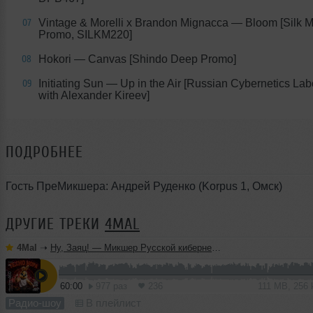
Vintage & Morelli x Brandon Mignacca — Bloom [Silk M
07
Promo, SILKM220]
Hokori — Canvas [Shindo Deep Promo]
08
Initiating Sun — Up in the Air [Russian Cybernetics Lab
09
with Alexander Kireev]
ПОДРОБНЕЕ
Гость ПреМикшера: Андрей Руденко (Korpus 1, Омск)
ДРУГИЕ ТРЕКИ
4MAL
4Mal
➝
Ну, Заяц! — Микшер Русской кибернетики 460 с Евгением Сваловым (4Mal) и Александром Киреевым (22.07.2026)
60:00
977 раз
236
111 MB, 256
Радио-шоу
В плейлист