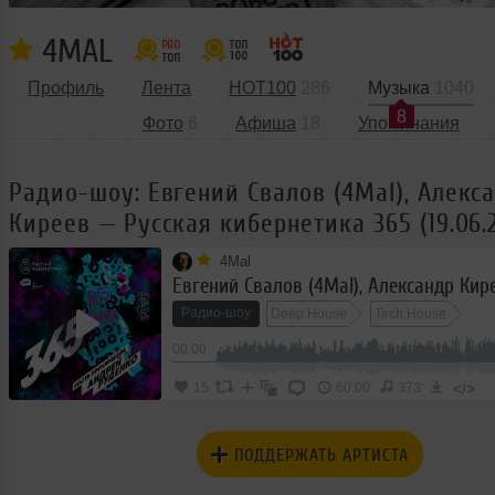
4MAL
Профиль
Лента
HOT100
286
Музыка
1040
8
Фото
6
Афиша
18
Упоминания
Радио-шоу: Евгений Свалов (4Mal), Алекс
Киреев — Русская кибернетика 365 (19.06.
4Mal
Радио-шоу
Deep House
Tech House
00:00
Progressive House
</>
15
60:00
373
ПОДДЕРЖАТЬ АРТИСТА