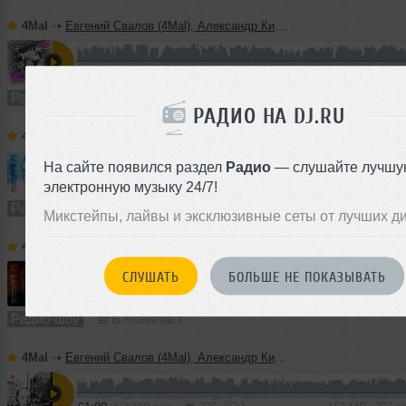
4Mal
➝
Евгений Свалов (4Mal), Александр Киреев — Русская кибернетика 725 (22.07.2026)
60:00
586 раз
157
111 MB, 256
Радио-шоу
В плейлист (в 1 плейлисте)
РАДИО НА DJ.RU
4Mal
➝
Vladislav Romodan pres. Vlad Positive — Микшер Русской кибернетики 459, Part 2, с Евгением Сваловым (4Mal) и Александром Киреевым (15.07.2026)
На сайте появился раздел
Радио
— слушайте лучшу
электронную музыку 24/7!
10:26
1227 раз
288
19 MB, 256 
Радио-шоу
В плейлист
Микстейпы, лайвы и эксклюзивные сеты от лучших д
4Mal
➝
Vladislav Romodan pres. Vlad Positive — Микшер Русской кибернетики 459, Part 1, с Евгением Сваловым (4Mal) и Александром Киреевым (15.07.2026)
СЛУШАТЬ
БОЛЬШЕ НЕ ПОКАЗЫВАТЬ
60:00
706 раз
153
111 MB, 256
Радио-шоу
В плейлист
4Mal
➝
Евгений Свалов (4Mal), Александр Киреев — Русская кибернетика 724 (08.07.2026)
1