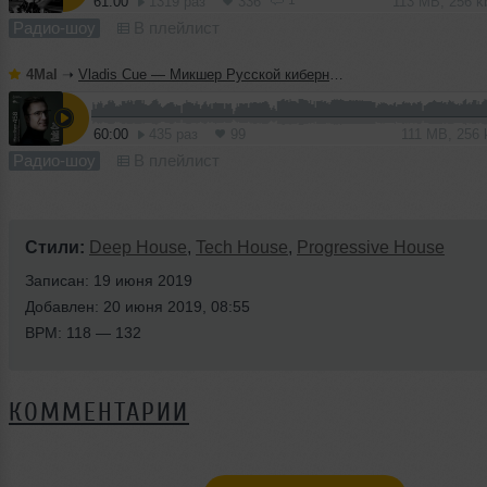
61:00
1319 раз
336
113 MB, 256 
Радио-шоу
В плейлист
4Mal
➝
Vladis Cue — Микшер Русской кибернетики 458 с Евгением Сваловым (4Mal) и Александром Киреевым (08.07.2026)
60:00
435 раз
99
111 MB, 256
Радио-шоу
В плейлист
Стили:
Deep House
,
Tech House
,
Progressive House
Записан: 19 июня 2019
Добавлен: 20 июня 2019, 08:55
BPM: 118 — 132
КОММЕНТАРИИ