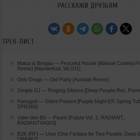
РАССКАЖИ ДРУЗЬЯМ
ТРЕК-ЛИСТ
Matua & Bergau — Peaceful House (Manuel Costela Fl
01
Remix) [Wanderlust, WL031]
Only Drugs — Owl Party (Aurolab Remix)
02
Simple DJ — Ringing Silence [Deep People Rec. Prom
03
Hansgod — Silent Present [Purple Night EP, Spring Tu
04
SPR269]
Valer den Bit — Pearls [Future Vol. 2, RADIANT.,
05
RADIANTVA003]
B2K (RF) — User [One Fantasy for Two People, Deep B
06
DPB467]