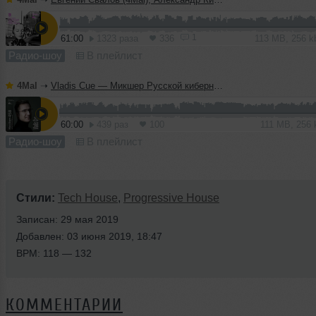
1
61:00
1323 раза
336
113 MB, 256 
Радио-шоу
В плейлист
4Mal
➝
Vladis Cue — Микшер Русской кибернетики 458 с Евгением Сваловым (4Mal) и Александром Киреевым (08.07.2026)
60:00
439 раз
100
111 MB, 256
Радио-шоу
В плейлист
Стили:
Tech House
,
Progressive House
Записан: 29 мая 2019
Добавлен: 03 июня 2019, 18:47
BPM: 118 — 132
КОММЕНТАРИИ