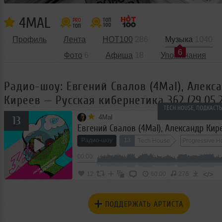
4MAL
Профиль
Лента
HOT100
286
Музыка
1040
6
Фото
6
Афиша
18
Упоминания
Радио-шоу: Евгений Свалов (4Mal), Алекс
Киреев — Русская кибернетика 362 (29.05.
TECH HOUSE, ПОДКАСТ
4Mal
13
Радио-шоу
13
Tech House
Progressive H
00:00
</>
12
60:00
276
ПОДДЕРЖАТЬ АРТИСТА