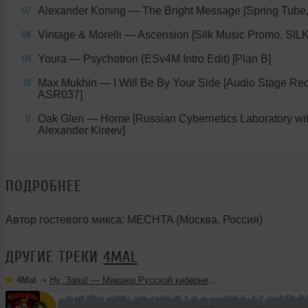
Alexander Koning — The Bright Message [Spring Tube
07
Vintage & Morelli — Ascension [Silk Music Promo, SI
08
Youra — Psychotron (ESv4M Intro Edit) [Plan B]
09
Max Mukhin — I Will Be By Your Side [Audio Stage Re
10
ASR037]
Oak Glen — Home [Russian Cybernetics Laboratory wi
11
Alexander Kireev]
ПОДРОБНЕЕ
Автор гостевого микса: MECHTA (Москва, Россия)
ДРУГИЕ ТРЕКИ
4MAL
4Mal
➝
Ну, Заяц! — Микшер Русской кибернетики 460 с Евгением Сваловым (4Mal) и Александром Киреевым (22.07.2026)