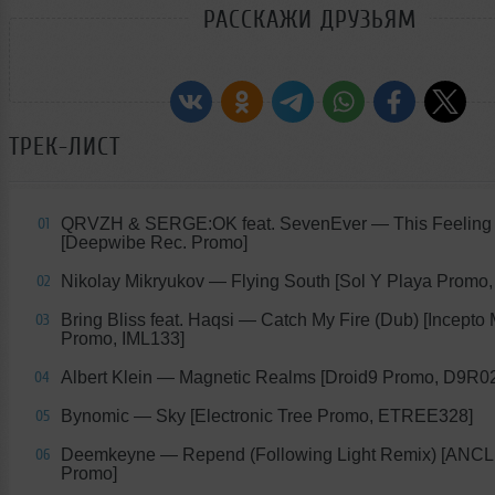
РАССКАЖИ ДРУЗЬЯМ
ТРЕК-ЛИСТ
QRVZH & SERGE:OK feat. SevenEver — This Feeling
01
[Deepwibe Rec. Promo]
Nikolay Mikryukov — Flying South [Sol Y Playa Promo
02
Bring Bliss feat. Haqsi — Catch My Fire (Dub) [Incepto
03
Promo, IML133]
Albert Klein — Magnetic Realms [Droid9 Promo, D9R0
04
Bynomic — Sky [Electronic Tree Promo, ETREE328]
05
Deemkeyne — Repend (Following Light Remix) [ANCL 
06
Promo]