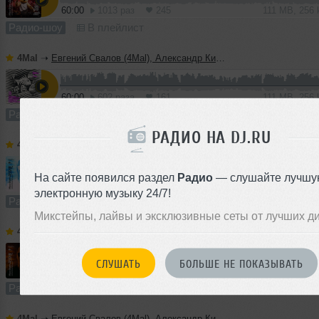
60:00
1013 раз
245
111 MB, 256
Радио-шоу
В плейлист
4Mal
➝
Евгений Свалов (4Mal), Александр Киреев — Русская кибернетика 725 (22.07.2026)
60:00
602 раза
161
111 MB, 256
Радио-шоу
В плейлист (в 1 плейлисте)
РАДИО НА DJ.RU
4Mal
➝
Vladislav Romodan pres. Vlad Positive — Микшер Русской кибернетики 459, Part 2, с Евгением Сваловым (4Mal) и Александром Киреевым (15.07.2026)
На сайте появился раздел
Радио
— слушайте лучшу
10:26
1235 раз
290
19 MB, 256 
электронную музыку 24/7!
Радио-шоу
В плейлист
Микстейпы, лайвы и эксклюзивные сеты от лучших д
4Mal
➝
Vladislav Romodan pres. Vlad Positive — Микшер Русской кибернетики 459, Part 1, с Евгением Сваловым (4Mal) и Александром Киреевым (15.07.2026)
СЛУШАТЬ
БОЛЬШЕ НЕ ПОКАЗЫВАТЬ
60:00
722 раза
155
111 MB, 256
Радио-шоу
В плейлист
4Mal
➝
Евгений Свалов (4Mal), Александр Киреев — Русская кибернетика 724 (08.07.2026)