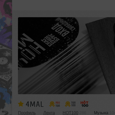
4MAL
Профиль
Лента
HOT100
286
Музыка
10