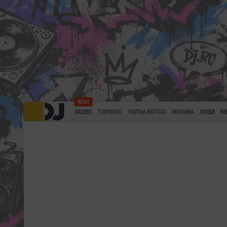
РАДИО
TOP100DJ
ЧАРТЫ HOT100
МУЗЫКА
ЛЮДИ
М