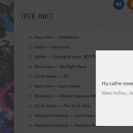
ТРЕК-ЛИСТ
Bara Dvh — DrBadman
01
kaRm — Moments
02
kaRm — Transgrief (feat. BDTP)
03
Broosnica — Be Right Back
04
Circle Audio — ID
05
На сайте поя
Bara Dvh — Saint-Denis
06
Микстейпы, л
Broosnica — Whats Happens When Life Breaks Do
07
Circle Audio — Pro Tech Jobs
08
Marshall Fishwick — Saint Petersbourgh
09
Marshall Fishwick — Beneton-Renault
10