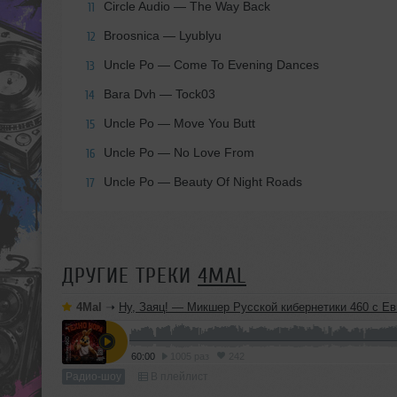
Circle Audio — The Way Back
11
Broosnica — Lyublyu
12
Uncle Po — Come To Evening Dances
13
Bara Dvh — Tock03
14
Uncle Po — Move You Butt
15
Uncle Po — No Love From
16
Uncle Po — Beauty Of Night Roads
17
ДРУГИЕ ТРЕКИ
4MAL
4Mal
➝
Ну, Заяц! — Микшер Русской кибернетики 460 с Евгением Сваловым (4Mal) и Александром Киреевы
60:00
1005 раз
242
Радио-шоу
В плейлист