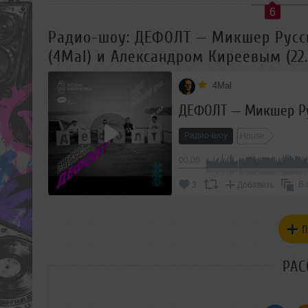
6
Радио-шоу: ДЕФОЛТ — Микшер Русск
(4Mal) и Александром Киреевым (22.
4Mal
Радио-шоу
House
00:00
В 
3
Добавить
П
РАС