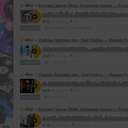
4Mal
➝
Евгений Свалов (4Mal), Александр Киреев — Русская кибернетика 725 (
60:00
602 раза
161
Радио-шоу
В плейлист (в 1 плейлисте)
4Mal
➝
Vladislav Romodan pres. Vlad Positive — Микшер Русской кибернетики 459, Part 2, с Евгением Сваловым (4Mal) и Александром Кир
10:26
1231 раз
290
Радио-шоу
В плейлист
4Mal
➝
Vladislav Romodan pres. Vlad Positive — Микшер Русской кибернетики 459, Part 1, с Евгением Сваловым (4Mal) и Александром Кир
60:00
722 раза
155
Радио-шоу
В плейлист
4Mal
➝
Евгений Свалов (4Mal), Александр Киреев — Русская кибернетика 724 (
1
61:00
1323 раза
336