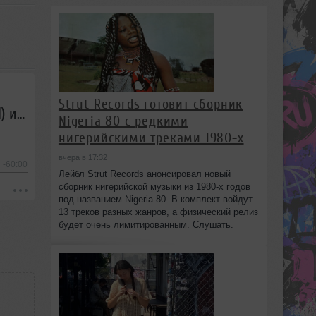
Strut Records готовит сборник
ДЕФОЛТ — Микшер Русской кибернетики 132 с Евгением Сваловым (4Mal) и Александром Киреевым (22.05.2019)
Nigeria 80 с редкими
нигерийскими треками 1980-х
вчера в 17:32
-60:00
Лейбл Strut Records анонсировал новый
сборник нигерийской музыки из 1980-х годов
под названием Nigeria 80. В комплект войдут
13 треков разных жанров, а физический релиз
будет очень лимитированным. Слушать.