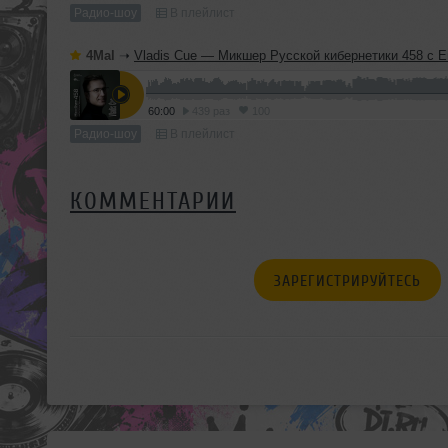
Радио-шоу
В плейлист
4Mal
➝
Vladis Cue — Микшер Русской кибернетики 458 с Евгением Сваловым (4Mal) и Александром Киреев
60:00
439 раз
100
Радио-шоу
В плейлист
КОММЕНТАРИИ
ЗАРЕГИСТРИРУЙТЕСЬ