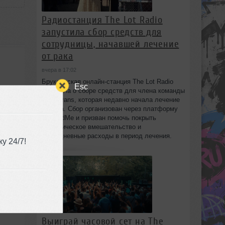
Радиостанция The Lot Radio
запустила сбор средств для
сотрудницы, начавшей лечение
от рака
вчера в 17:02
Бруклинская онлайн-станция The Lot Radio
Esc
объявила о сборе средств для члена команды
Lola Evans, которая недавно начала лечение
от рака. Сбор организован через платформу
GoFundMe и призван помочь покрыть
хирургическое вмешательство и
повседневные расходы в период лечения.
у 24/7!
Выиграй часовой сет на The