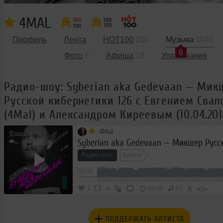
4MAL
Профиль
Лента
HOT100
286
Музыка
1040
6
Фото
6
Афиша
18
Упоминания
Радио-шоу: Syberian aka Gedevaan — Мик
Русской кибернетики 126 с Евгением Сва
(4Mal) и Александром Киреевым (10.04.201
4Mal
Радио-шоу
Techno
00:00
</>
1
60:00
87
ПОДДЕРЖАТЬ АРТИСТА