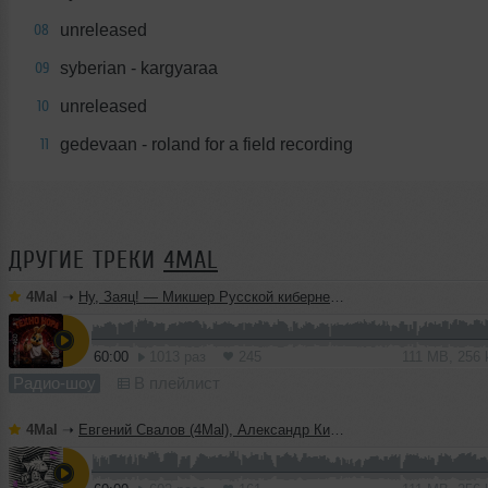
unreleased
08
syberian - kargyaraa
09
unreleased
10
gedevaan - roland for a field recording
11
ДРУГИЕ ТРЕКИ
4MAL
4Mal
➝
Ну, Заяц! — Микшер Русской кибернетики 460 с Евгением Сваловым (4Mal) и Александром Киреевым (22.07.2026)
60:00
1013 раз
245
111 MB, 256
Радио-шоу
В плейлист
4Mal
➝
Евгений Свалов (4Mal), Александр Киреев — Русская кибернетика 725 (22.07.2026)