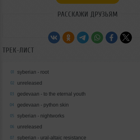
РАССКАЖИ ДРУЗЬЯМ
ТРЕК-ЛИСТ
syberian - root
01
unreleased
02
gedevaan - to the eternal youth
03
gedevaan - python skin
04
syberian - nightworks
05
unreleased
06
syberian - ural-altaic resistance
07