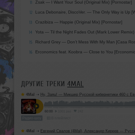
Zsak — I Want Your Soul (Original Mix) [Pornostar]
11
Luca Debonaire, DiscoVer. — The Only Way is Up [W
12
Crazibiza — Happie (Original Mix) [Pornostar]
13
Yota — Til the Night Fades Out (Mark Lower Remix)
14
Richard Grey — Don’t Mess With My Man [Casa Ro
15
Erconomics feat. Koobra — Close to You [Erconomic
16
ДРУГИЕ ТРЕКИ
4MAL
4Mal
➝
Ну, Заяц! — Микшер Русской кибернетики 460 с Евгением Сваловым (4Mal) и Александром Киреевы
60:00
1001 раз
242
Радио-шоу
В плейлист
4Mal
➝
Евгений Свалов (4Mal), Александр Киреев — Русская кибернетика 725 (