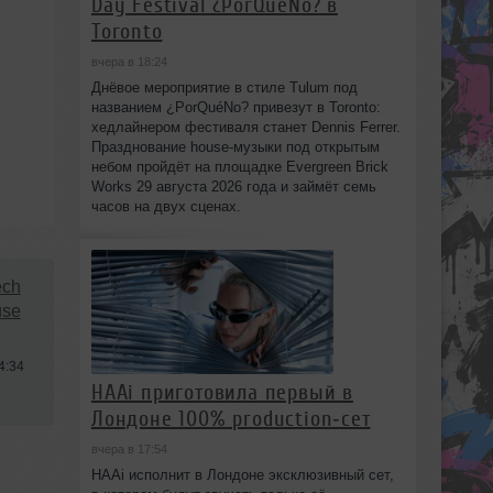
Day Festival ¿PorQuéNo? в
Toronto
вчера в 18:24
Днёвое мероприятие в стиле Tulum под
названием ¿PorQuéNo? привезут в Toronto:
хедлайнером фестиваля станет Dennis Ferrer.
Празднование house-музыки под открытым
небом пройдёт на площадке Evergreen Brick
Works 29 августа 2026 года и займёт семь
часов на двух сценах.
ech
use
4:34
HAAi приготовила первый в
Лондоне 100% production‑сет
вчера в 17:54
HAAi исполнит в Лондоне эксклюзивный сет,