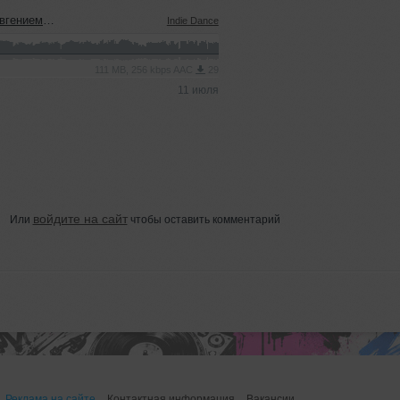
ым (08.07.2026)
Indie Dance
111 MB, 256 kbps AAC
29
11 июля
войдите на сайт
Или
чтобы оставить комментарий
Реклама на сайте
Контактная информация
Вакансии