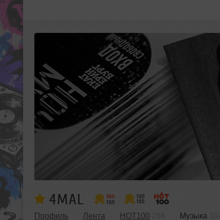
4MAL
Профиль
Лента
HOT100
286
Музыка
10