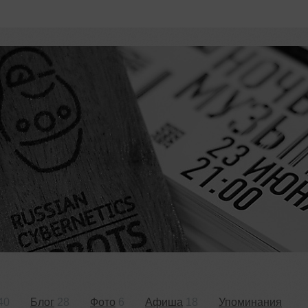
40
Блог
28
Фото
6
Афиша
18
Упоминания