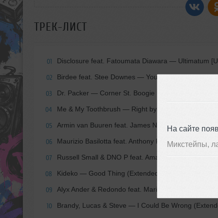
ТРЕК-ЛИСТ
Disclosure feat. Fatoumata Diawara — Ultimatum [U
01
Birdee feat. Stee Downes — Your Power [Paperclip]
02
Dr. Packer — Corner St. Boogie [Masterworks]
03
Me & My Toothbrush — Right by Your Side (Original
04
Armin van Buuren feat. James Newman — Therapy (
05
На сайте поя
Maurizio Basilotta feat. Anthony Poteat — This Love 
06
Микстейпы, л
Russell Small & DNO P feat. Amanda Wilson — Love
07
Kideko — Good Thing (Extended Mix) [Ministry Of 
08
Alyx Ander & Redondo feat. Maria Z — Casually (Ext
09
Brandy, Lucas & Steve — I Could Be Wrong (Extende
10