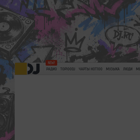
РАДИО
TOP100DJ
ЧАРТЫ HOT100
МУЗЫКА
ЛЮДИ
М