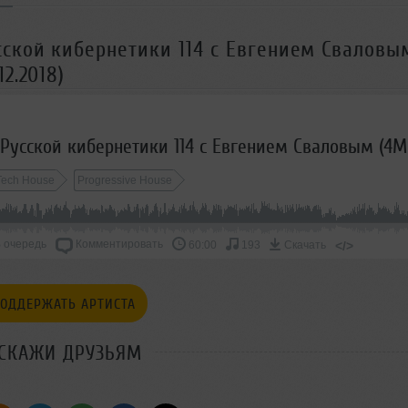
ской кибернетики 114 с Евгением Сваловы
2.2018)
Tech House
Progressive House
 очередь
Комментировать
</>
60:00
193
Скачать
ОДДЕРЖАТЬ АРТИСТА
СКАЖИ ДРУЗЬЯМ