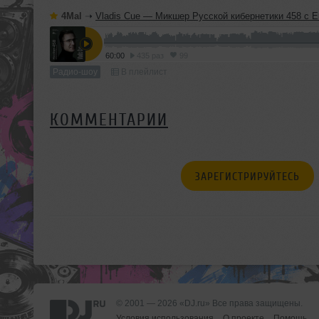
4Mal
➝
Vladis Cue — Микшер Русской кибернетики 458 с Евгением Сваловым (4Mal) и Александром Киреев
60:00
435 раз
99
Радио-шоу
В плейлист
КОММЕНТАРИИ
ЗАРЕГИСТРИРУЙТЕСЬ
© 2001 — 2026 «DJ.ru» Все права защищены.
Условия использования
О проекте
Помощь