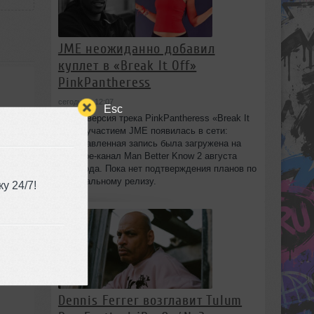
JME неожиданно добавил
куплет в «Break It Off»
PinkPantheress
сегодня в 12:07
Esc
Новая версия трека PinkPantheress «Break It
Off» с участием JME появилась в сети:
незаглавленная запись была загружена на
YouTube-канал Man Better Know 2 августа
2026 года. Пока нет подтверждения планов по
официальному релизу.
у 24/7!
Dennis Ferrer возглавит Tulum