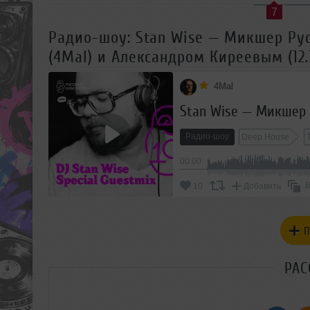
7
Радио-шоу: Stan Wise — Микшер Рус
(4Mal) и Александром Киреевым (12.1
4Mal
Радио-шоу
Deep House
00:00
В
10
Добавить
П
РАС