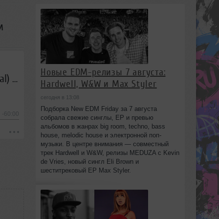
м
Новые EDM-релизы 7 августа:
Stan Wise — Микшер Русской кибернетики 114 с Евгением Сваловым (4Mal) и Александром Киреевым (12.12.2018)
Hardwell, W&W и Max Styler
сегодня в 13:08
Подборка New EDM Friday за 7 августа
-60:00
собрала свежие синглы, EP и превью
альбомов в жанрах big room, techno, bass
house, melodic house и электронной поп-
музыки. В центре внимания — совместный
трек Hardwell и W&W, релизы MEDUZA с Kevin
de Vries, новый сингл Eli Brown и
шеститрековый EP Max Styler.