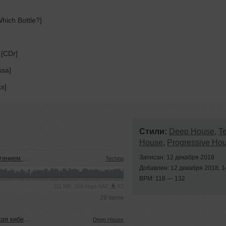
hich Bottle?]
 [CDr]
ssa]
s]
Стили:
Deep House
,
T
House
,
Progressive Ho
Записан: 12 декабря 2018
м (22.07.2026)
Techno
Добавлен: 12 декабря 2018, 1
BPM: 118 — 132
111 MB, 256 kbps AAC
82
29 июля
22.07.2026)
Deep House