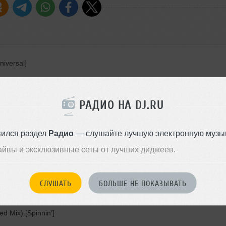
niversal]
РАДИО НА DJ.RU
 Club Mix) [Enormous Tunes]
Throttle Extended Remix) [Armada]
вился раздел
Радио
— слушайте лучшую электронную музык
(Original Mix) [Which Bottle?]
айвы и эксклюзивные сеты от лучших диджеев.
 On My Mind (Extended Mix) [Source]
Sound]
СЛУШАТЬ
БОЛЬШЕ НЕ ПОКАЗЫВАТЬ
ended Mix) [Spinnin’]
d Mix) [Spinnin’]