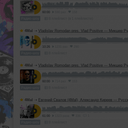
60:00
590 раз
158
Радио-шоу
В плейлист (в 1 плейлисте)
4Mal
➝
Vladislav Romodan pres. Vlad Positive — Микшер Русской кибернетики 459, Part 2, с Евгением Сваловым (4Mal) и Александром Кир
10:26
1231 раз
290
Радио-шоу
В плейлист
4Mal
➝
Vladislav Romodan pres. Vlad Positive — Микшер Русской кибернетики 459, Part 1, с Евгением Сваловым (4Mal) и Александром Кир
60:00
714 раз
153
Радио-шоу
В плейлист
4Mal
➝
Евгений Свалов (4Mal), Александр Киреев — Русская кибернетика 724 (
1
61:00
1323 раза
336
Радио-шоу
В плейлист