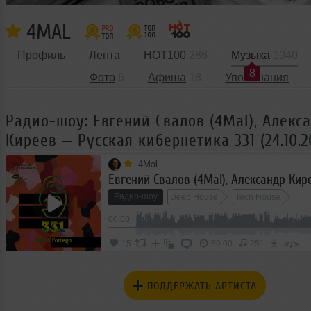
4MAL
Профиль
Лента
HOT100
286
Музыка
1040
8
Фото
6
Афиша
18
Упоминания
Радио-шоу: Евгений Свалов (4Mal), Алекс
Киреев — Русская кибернетика 331 (24.10.2
4Mal
Радио-шоу
Deep House
Tech House
00:00
Progressive House
</>
15
60:00
251
ПОДДЕРЖАТЬ АРТИСТА