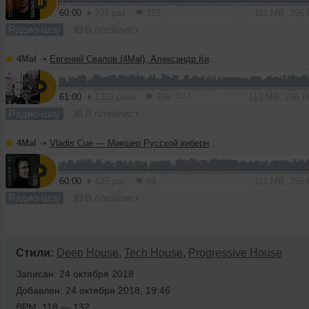
60:00
707 раз
153
111 MB, 256
Радио-шоу
В плейлист
4Mal
➝
Евгений Свалов (4Mal), Александр Киреев — Русская кибернетика 724 (08.07.2026)
1
61:00
1323 раза
336
113 MB, 256 
Радио-шоу
В плейлист
4Mal
➝
Vladis Cue — Микшер Русской кибернетики 458 с Евгением Сваловым (4Mal) и Александром Киреевым (08.07.2026)
60:00
435 раз
99
111 MB, 256
Радио-шоу
В плейлист
Стили:
Deep House
,
Tech House
,
Progressive House
Записан: 24 октября 2018
Добавлен: 24 октября 2018, 19:46
BPM: 118 — 132