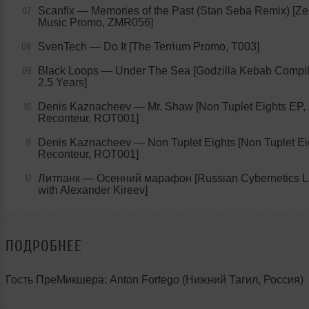
Scanfix — Memories of the Past (Stan Seba Remix) [Ze
07
Music Promo, ZMR056]
SvenTech — Do It [The Terrium Promo, T003]
08
Black Loops — Under The Sea [Godzilla Kebab Compil
09
2.5 Years]
Denis Kaznacheev — Mr. Shaw [Non Tuplet Eights EP,
10
Reconteur, ROT001]
Denis Kaznacheev — Non Tuplet Eights [Non Tuplet Ei
11
Reconteur, ROT001]
Литпанк — Осенний марафон [Russian Cybernetics L
12
with Alexander Kireev]
ПОДРОБНЕЕ
Гость ПреМикшера: Anton Fortego (Нижний Тагил, Россия)