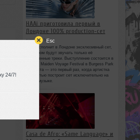
HAAi приготовила первый в
Лондоне 100% production‑сет
Esc
вчера в 17:54
HAAi исполнит в Лондоне эксклюзивный сет,
в котором будут звучать только её
собственные треки. Выступление состоится в
рамках Maiden Voyage Festival в Burgess Park
8 августа — это первый раз, когда артистка
у 24/7!
полностью построит сет исключительно на
своей музыке.
Casa de Afro: «Same Language» и