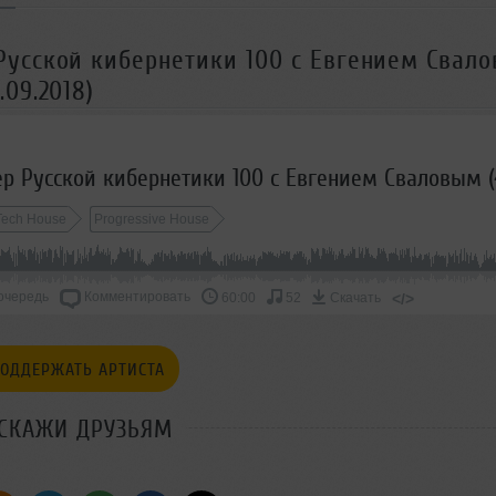
Русской кибернетики 100 с Евгением Свал
09.2018)
Tech House
Progressive House
очередь
Комментировать
</>
60:00
52
Скачать
ОДДЕРЖАТЬ АРТИСТА
СКАЖИ ДРУЗЬЯМ