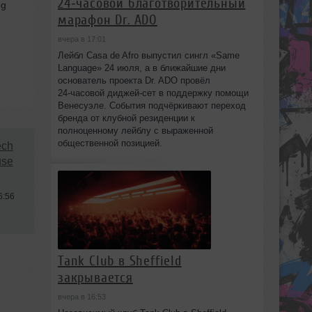
24‑часовой благотворительный
ng
марафон Dr. ADO
вчера в 17:01
Лейбл Casa de Afro выпустил сингл «Same
Language» 24 июля, а в ближайшие дни
основатель проекта Dr. ADO провёл
24‑часовой диджей‑сет в поддержку помощи
Венесуэле. События подчёркивают переход
бренда от клубной резиденции к
полноценному лейблу с выраженной
общественной позицией.
ech
use
6:56
Tank Club в Sheffield
закрывается
вчера в 16:53