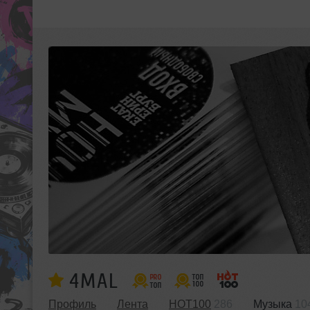
4MAL
Профиль
Лента
HOT100
286
Музыка
10