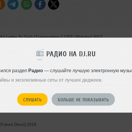
 Letter To Gail) (Trainspotting 2 OST) [Polydor] 2017
РАДИО НА DJ.RU
mething New [Klik] 2011
’s Made Up (K&S Remix) [Jalapeno] 2017
вился раздел
Радио
— слушайте лучшую электронную музык
l] 2014
айвы и эксклюзивные сеты от лучших диджеев.
СЛУШАТЬ
БОЛЬШЕ НЕ ПОКАЗЫВАТЬ
2017
[Future Disco] 2018