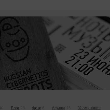
40
Блог
28
Фото
6
Афиша
18
Упоминания