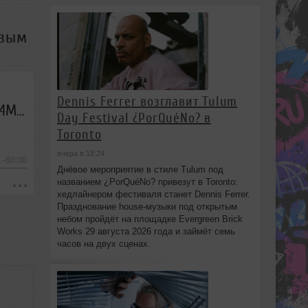
овым
Dennis Ferrer возглавит Tulum
Max Lyazgin — Микшер Русской кибернетики 100 с Евгением Сваловым (4Mal) и Александром Киреевым (05.09.2018)
Day Festival ¿PorQuéNo? в
Toronto
вчера в 18:24
-60:00
Днёвое мероприятие в стиле Tulum под
названием ¿PorQuéNo? привезут в Toronto:
хедлайнером фестиваля станет Dennis Ferrer.
Празднование house-музыки под открытым
небом пройдёт на площадке Evergreen Brick
Works 29 августа 2026 года и займёт семь
часов на двух сценах.