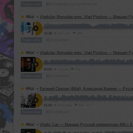
Радио-шоу
В плейлист (в 1 плейлисте)
4Mal
➝
Vladislav Romodan pres. Vlad Positive — Микшер Русской кибернетики 459, Part 2, с Евгением Сваловым (4Mal) и Александром Кир
10:26
1227 раз
288
Радио-шоу
В плейлист
4Mal
➝
Vladislav Romodan pres. Vlad Positive — Микшер Русской кибернетики 459, Part 1, с Евгением Сваловым (4Mal) и Александром Кир
60:00
710 раз
153
Радио-шоу
В плейлист
4Mal
➝
Евгений Свалов (4Mal), Александр Киреев — Русская кибернетика 724 (
1
61:00
1323 раза
336
Радио-шоу
В плейлист
4Mal
➝
Vladis Cue — Микшер Русской кибернетики 458 с Евгением Сваловым (4Mal) и Александром Киреев