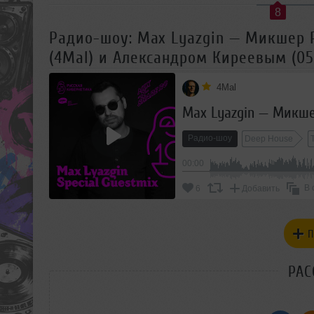
8
Радио-шоу: Max Lyazgin — Микшер 
(4Mal) и Александром Киреевым (05.
4Mal
Радио-шоу
Deep House
00:00
В 
6
Добавить
П
РАС