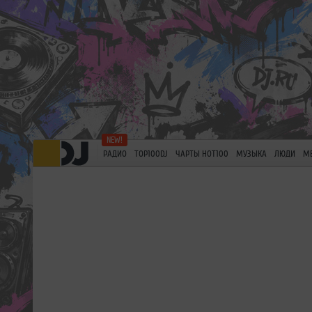
РАДИО
TOP100DJ
ЧАРТЫ HOT100
МУЗЫКА
ЛЮДИ
М