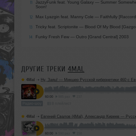
JazzyFunk feat. Young Galaxy — Summer Somewher
11
Soon!
Max Lyazgin feat. Manny Cole — Faithfully [Raccor
12
Tricky feat. Scriptonite — Blood Of My Blood [Gazgo
13
Funky Fresh Few — Outro [Grand Central] 2003
14
ДРУГИЕ ТРЕКИ
4MAL
4Mal
➝
Ну, Заяц! — Микшер Русской кибернетики 460 с Евгением Сваловым (4Mal) и Александром Киреевы
60:00
985 раз
237
Радио-шоу
В плейлист
4Mal
➝
Евгений Свалов (4Mal), Александр Киреев — Русская кибернетика 725 (
60:00
590 раз
158