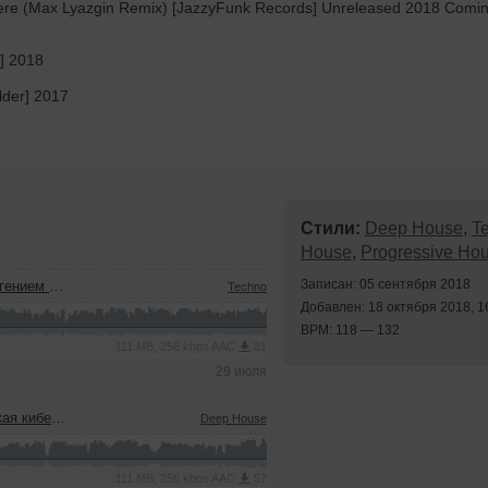
e (Max Lyazgin Remix) [JazzyFunk Records] Unreleased 2018 Comi
d] 2018
lder] 2017
Стили:
Deep House
,
T
House
,
Progressive Ho
Записан: 05 сентября 2018
м (22.07.2026)
Techno
Добавлен: 18 октября 2018, 1
BPM: 118 — 132
111 MB, 256 kbps AAC
81
29 июля
22.07.2026)
Deep House
111 MB, 256 kbps AAC
57