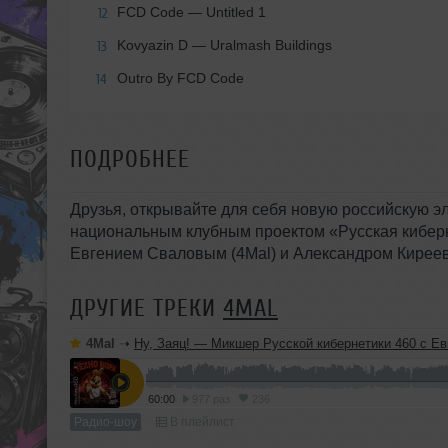
FCD Code — Untitled 1
12
Kovyazin D — Uralmash Buildings
13
Outro By FCD Code
14
ПОДРОБНЕЕ
Друзья, открывайте для себя новую российскую э
национальным клубным проектом «Русская кибер
Евгением Сваловым (4Mal) и Александром Кирее
ДРУГИЕ ТРЕКИ
4MAL
4Mal
➝
Ну, Заяц! — Микшер Русской кибернетики 460 с Евгением Сваловым (4Mal) и Александром Киреевы
60:00
977 раз
236
Радио-шоу
В плейлист