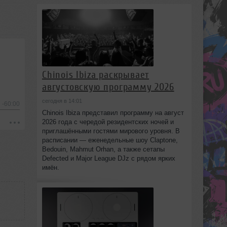
Chinois Ibiza раскрывает
августовскую программу 2026
сегодня в 14:01
-60:00
Chinois Ibiza представил программу на август
2026 года с чередой резидентских ночей и
приглашёнными гостями мирового уровня. В
расписании — еженедельные шоу Claptone,
Bedouin, Mahmut Orhan, а также сетапы
Defected и Major League DJz с рядом ярких
имён.