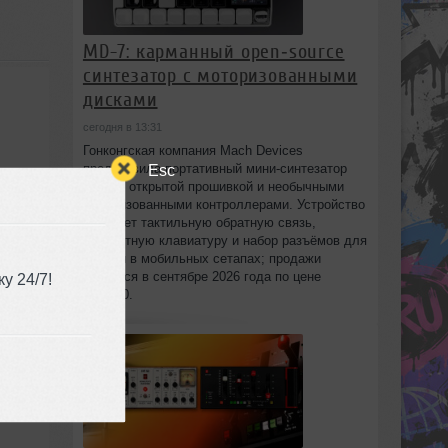
MD-7: карманный open‑source
синтезатор с моторизованными
дисками
сегодня в 13:31
Гонконгская компания Mach Devices
представила портативный мини‑синтезатор
Esc
MD-7 с открытой прошивкой и необычными
моторизованными контроллерами. Устройство
сочетает тактильную обратную связь,
компактную клавиатуру и набор разъёмов для
работы в мобильных сетапах; продажи
начнутся в сентябре 2026 года по цене
у 24/7!
£303.00.