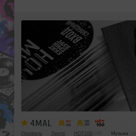
4MAL
Профиль
Лента
HOT100
286
Музыка
10