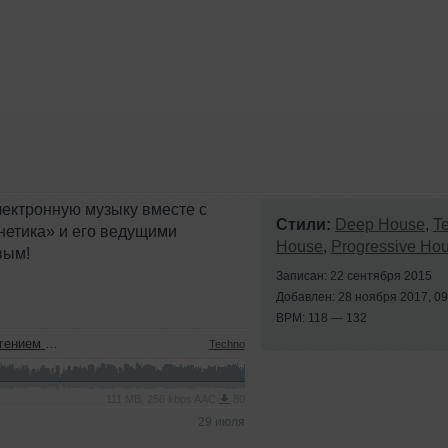
лектронную музыку вместе с
Стили:
Deep House
,
T
нетика» и его ведущими
House
,
Progressive Ho
вым!
Записан: 22 сентября 2015
Добавлен: 28 ноября 2017, 09
BPM: 118 — 132
м (22.07.2026)
Techno
111 MB, 256 kbps AAC
80
29 июля