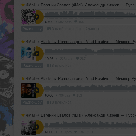
4Mal
➝
Евгений Свалов (4Mal), Александр Киреев — Русская кибернетика 725 (
60:00
582 раза
155
Радио-шоу
В плейлист (в 1 плейлисте)
4Mal
➝
Vladislav Romodan pres. Vlad Positive — Микшер Русской кибернетики 459, Part 2, с Евгением Сваловым (4Mal) и Александром Кир
10:26
1223 раза
287
Радио-шоу
В плейлист
4Mal
➝
Vladislav Romodan pres. Vlad Positive — Микшер Русской кибернетики 459, Part 1, с Евгением Сваловым (4Mal) и Александром Кир
60:00
706 раз
153
Радио-шоу
В плейлист
4Mal
➝
Евгений Свалов (4Mal), Александр Киреев — Русская кибернетика 724 (
1
61:00
1319 раз
336