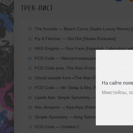
ТРЕК-ЛИСТ
The Korvids — Beach Coma (Audio Luxury Remix)
01
Fly & Fletcher — Dot Dot [Studio Exclusive]
02
HKG Knights — Your Fave [Hateclub, Laboratory wit
03
FCD Code — Импортозамещение Микс / Import Subs
04
FCD Code pres. The Man From A.U.N.T — Take Yo
05
(Vocal sample from «The Man From U.N.C.L.E», D
06
На сайте поя
FCD Code — Mr. Delay & Mrs. Flange (The Man Fr
07
Микстейпы, л
Lipelis feat. Simple Symmetry — Weirdshit Xu Paelk
08
Kito Jempere — Kiya Kiya (Palms Trax Remix)
09
Simple Symmetry — King Solomons Mines (Brennan
10
FCD Code — Untitled 2
11