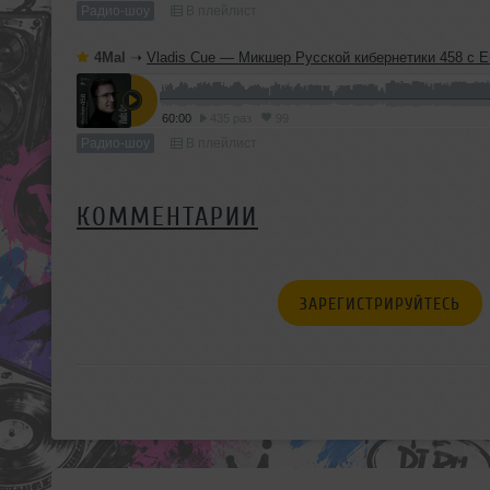
Радио-шоу
В плейлист
4Mal
➝
Vladis Cue — Микшер Русской кибернетики 458 с Евгением Сваловым (4Mal) и Александром Киреев
60:00
435 раз
99
Радио-шоу
В плейлист
КОММЕНТАРИИ
ЗАРЕГИСТРИРУЙТЕСЬ