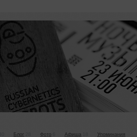
40
Блог
28
Фото
6
Афиша
18
Упоминания