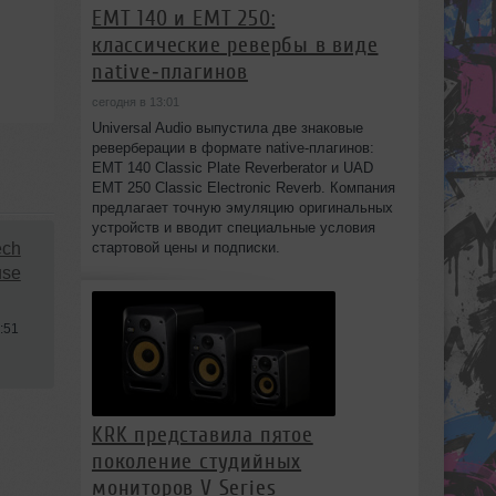
EMT 140 и EMT 250:
классические ревербы в виде
native‑плагинов
сегодня в 13:01
Universal Audio выпустила две знаковые
реверберации в формате native‑плагинов:
EMT 140 Classic Plate Reverberator и UAD
EMT 250 Classic Electronic Reverb. Компания
предлагает точную эмуляцию оригинальных
устройств и вводит специальные условия
стартовой цены и подписки.
ech
use
:51
KRK представила пятое
поколение студийных
мониторов V Series