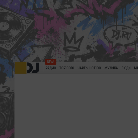
РАДИО
TOP100DJ
ЧАРТЫ HOT100
МУЗЫКА
ЛЮДИ
М