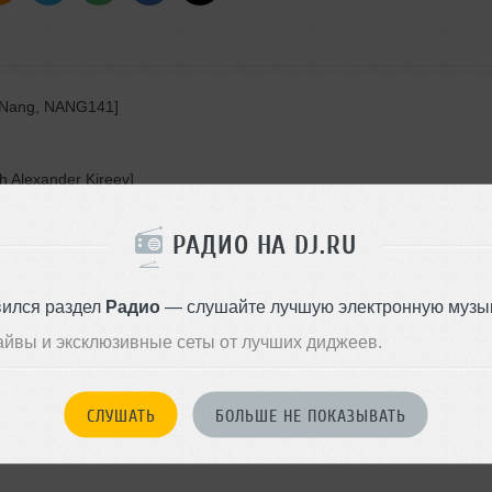
 [Nang, NANG141]
h Alexander Kireev]
titution Mix, 09/2015
РАДИО НА DJ.RU
u Down
aniel Pemberton — Take You Down)
вился раздел
Радио
— слушайте лучшую электронную музык
om A.U.N.T Mix)
айвы и эксклюзивные сеты от лучших диджеев.
СЛУШАТЬ
БОЛЬШЕ НЕ ПОКАЗЫВАТЬ
 Green Mix)