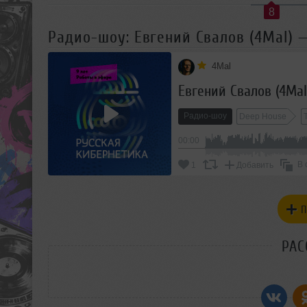
8
Радио-шоу: Евгений Свалов (4Mal) —
4Mal
Евгений Свалов (4Mal
Радио-шоу
Deep House
00:00
В 
1
Добавить
П
РАС