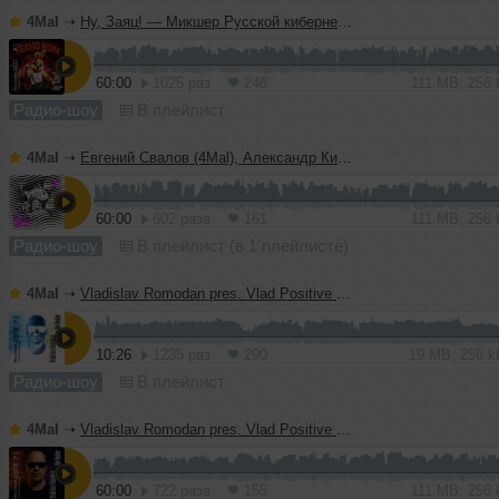
4Mal
➝
Ну, Заяц! — Микшер Русской кибернетики 460 с Евгением Сваловым (4Mal) и Александром Киреевым (22.07.2026)
60:00
1025 раз
246
111 MB, 256
Радио-шоу
В плейлист
4Mal
➝
Евгений Свалов (4Mal), Александр Киреев — Русская кибернетика 725 (22.07.2026)
60:00
602 раза
161
111 MB, 256
Радио-шоу
В плейлист (в 1 плейлисте)
4Mal
➝
Vladislav Romodan pres. Vlad Positive — Микшер Русской кибернетики 459, Part 2, с Евгением Сваловым (4Mal) и Александром Киреевым (15.07.2026)
10:26
1235 раз
290
19 MB, 256 
Радио-шоу
В плейлист
4Mal
➝
Vladislav Romodan pres. Vlad Positive — Микшер Русской кибернетики 459, Part 1, с Евгением Сваловым (4Mal) и Александром Киреевым (15.07.2026)
60:00
722 раза
155
111 MB, 256