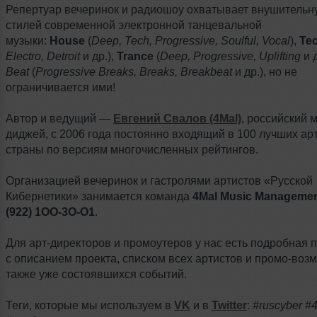
Репертуар вечеринок и радиошоу охватывает внушительн
стилей современной электронной танцевальной
музыки:
House
(
Deep, Tech, Progressive, Soulful, Vocal
),
Te
Electro, Detroit
и др.),
Trance
(
Deep, Progressive, Uplifting
и д
Beat
(
Progressive Breaks, Breaks, Breakbeat
и др.), но не
ограничивается ими!
Автор и ведущий —
Евгений Свалов (4Mal)
, российский 
диджей, с 2006 года постоянно входящий в 100 лучших ар
страны по версиям многочисленных рейтингов.
Организацией вечеринок и гастролями артистов «Русской
Кибернетики» занимается команда
4Mal Music Manageme
(922) 1ОО-3О-О1
.
Для арт-директоров и промоутеров у нас есть подробная 
с описанием проекта, списком всех артистов и промо-возм
также уже состоявшихся событий.
Теги, которые мы используем в
VK
и в
Twitter
:
#ruscyber 