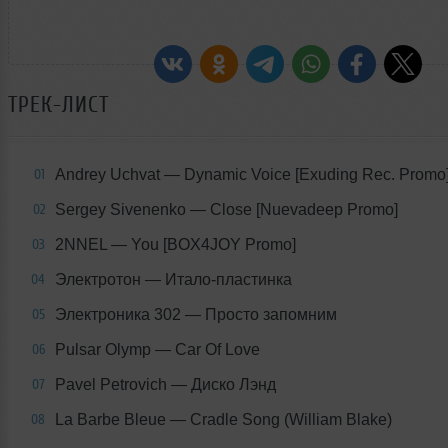
ТРЕК-ЛИСТ
Andrey Uchvat
— Dynamic Voice [Exuding Rec. Promo
01
Sergey Sivenenko
— Close [Nuevadeep Promo]
02
2NNEL
— You [BOX4JOY Promo]
03
Электротон
— Итало-пластинка
04
Электроника 302
— Просто запомним
05
Pulsar Olymp
— Car Of Love
06
Pavel Petrovich
— Диско Лэнд
07
La Barbe Bleue
— Cradle Song (William Blake)
08