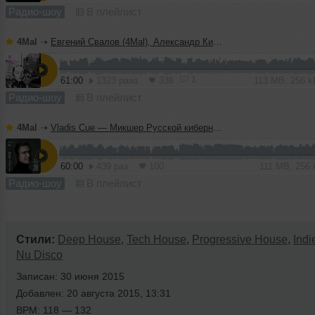
Радио-шоу
В плейлист
4Mal
➝
Евгений Свалов (4Mal), Александр Киреев — Русская кибернетика 724 (08.07.2026)
1
61:00
1323 раза
336
113 MB, 256 
Радио-шоу
В плейлист
4Mal
➝
Vladis Cue — Микшер Русской кибернетики 458 с Евгением Сваловым (4Mal) и Александром Киреевым (08.07.2026)
60:00
439 раз
100
111 MB, 256
Радио-шоу
В плейлист
Стили:
Deep House
,
Tech House
,
Progressive House
,
Indi
Nu Disco
Записан: 30 июня 2015
Добавлен: 20 августа 2015, 13:31
BPM: 118 — 132