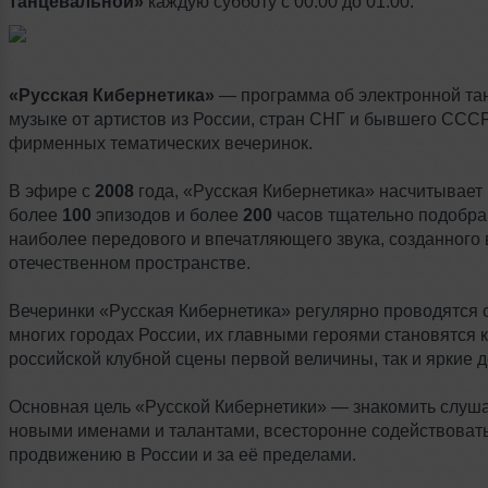
танцевальной»
каждую субботу с 00:00 до 01:00.
«Русская Кибернетика»
— программа об электронной та
музыке от артистов из России, стран СНГ и бывшего СССР
фирменных тематических вечеринок.
В эфире с
2008
года, «Русская Кибернетика» насчитывает
более
100
эпизодов и более
200
часов тщательно подобра
наиболее передового и впечатляющего звука, созданного 
отечественном пространстве.
Вечеринки «Русская Кибернетика» регулярно проводятся 
многих городах России, их главными героями становятся 
российской клубной сцены первой величины, так и яркие 
Основная цель «Русской Кибернетики» — знакомить слуша
новыми именами и талантами, всесторонне содействовать
продвижению в России и за её пределами.