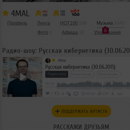
4MAL
Профиль
Лента
HOT100
286
Музыка
1040
6
Фото
6
Афиша
18
Упоминания
Радио-шоу: Русская кибернетика (30.06.20
4Mal
Русская кибернетика (30.06.2015)
Радио-шоу
Deep House
Tech House
00:00
Progressive House
Indie Electronic
Nu Disco
</>
2
60:00
199
ПОДДЕРЖАТЬ АРТИСТА
РАССКАЖИ ДРУЗЬЯМ