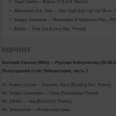
Лади Свети
— Веръя (T-D.A.B. Remix)
09
Monobalck feat. Alsu
— One Night [Up! Up! Up! Music,
10
Sergey Silvertone
— Remember [Prospection Rec., PR
11
Beta5
— Time Out [Azima Rec. Promo]
12
ПОДРОБНЕЕ
Евгений Свалов (4Mal) — Русская Кибернетика (30.06.2
Полугодовой отчёт Лаборатории, часть 1
01. Andrey Uchvat — Dynamic Voice [Exuding Rec. Promo]
02. Sergey Sivenenko — Close [Nuevadeep Promo]
03. 2NNEL — You [BOX4JOY Promo]
04. Электротон — Итало-пластинка