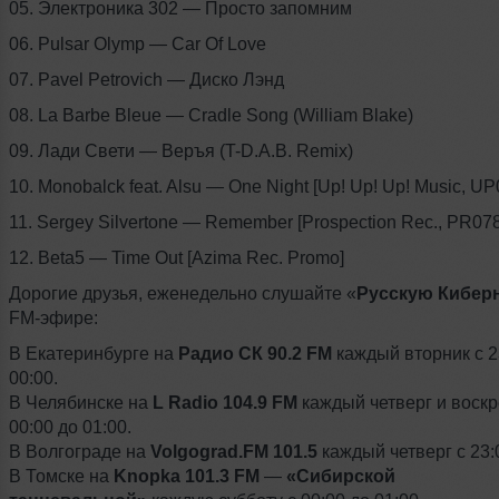
05. Электроника 302 — Просто запомним
06. Pulsar Olymp — Car Of Love
07. Pavel Petrovich — Диско Лэнд
08. La Barbe Bleue — Cradle Song (William Blake)
09. Лади Свети — Веръя (T-D.A.B. Remix)
10. Monobalck feat. Alsu — One Night [Up! Up! Up! Music, UP
11. Sergey Silvertone — Remember [Prospection Rec., PR078
12. Beta5 — Time Out [Azima Rec. Promo]
Дорогие друзья, еженедельно слушайте «
Русскую Кибер
FM-эфире:
В Екатеринбурге на
Радио СК 90.2 FM
каждый вторник с 2
00:00.
В Челябинске на
L Radio 104.9 FM
каждый четверг и воскр
00:00 до 01:00.
В Волгограде на
Volgograd.FM 101.5
каждый четверг с 23:0
В Томске на
Knopka 101.3 FM
—
«Сибирской