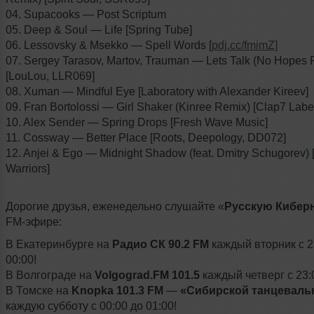
04. Supacooks — Post Scriptum
05. Deep & Soul — Life [Spring Tube]
06. Lessovsky & Msekko — Spell Words [
pdj.cc/fmimZ]
07. Sergey Tarasov, Martov, Trauman — Lets Talk (No Hopes 
[LouLou, LLR069]
08. Xuman — Mindful Eye [Laboratory with Alexander Kireev]
09. Fran Bortolossi — Girl Shaker (Kinree Remix) [Clap7 Lab
10. Alex Sender — Spring Drops [Fresh Wave Music]
11. Cossway — Better Place [Roots, Deepology, DD072]
12. Anjei & Ego — Midnight Shadow (feat. Dmitry Schugorev)
Warriors]
Дорогие друзья, еженедельно слушайте «
Русскую Кибер
FM-эфире:
В Екатеринбурге на
Радио СК 90.2 FM
каждый вторник с 2
00:00!
В Волгограде на
Volgograd.FM 101.5
каждый четверг с 23:0
В Томске на
Knopka 101.3 FM
—
«Сибирской танцеваль
каждую субботу с 00:00 до 01:00!