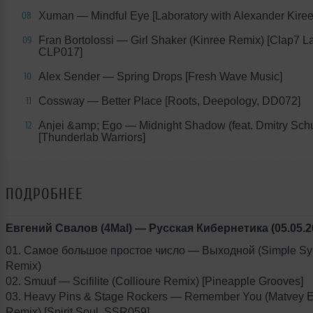
Xuman — Mindful Eye [Laboratory with Alexander Kiree
08
Fran Bortolossi — Girl Shaker (Kinree Remix) [Clap7 La
09
CLP017]
Alex Sender — Spring Drops [Fresh Wave Music]
10
Cossway — Better Place [Roots, Deepology, DD072]
11
Anjei &amp; Ego — Midnight Shadow (feat. Dmitry Sch
12
[Thunderlab Warriors]
ПОДРОБНЕЕ
Евгений Свалов (4Mal) — Русская Кибернетика (05.05.2
01. Самое большое простое число — Выходной (Simple S
Remix)
02. Smuuf — Scifilite (Collioure Remix) [Pineapple Grooves]
03. Heavy Pins & Stage Rockers — Remember You (Matvey 
Remix) [Spirit Soul, SSR059]