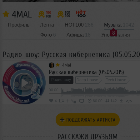
4MAL
Профиль
Лента
HOT100
286
Музыка
1042
8
Фото
6
Афиша
18
Упоминания
Радио-шоу: Русская кибернетика (05.05.20
4Mal
Русская кибернетика (05.05.2015)
Радио-шоу
Deep House
Tech House
00:00
Progressive House
Indie Electronic
Nu Disco
</>
4
60:00
142
ПОДДЕРЖАТЬ АРТИСТА
РАССКАЖИ ДРУЗЬЯМ