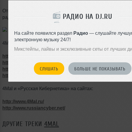
Отправить свои треки и ремиксы, а также предложить кан
РАДИО НА DJ.RU
радиоэфиров и вечеринок вы можете напрямую
Евгению
На сайте появился раздел
Радио
— слушайте лучшу
электронную музыку 24/7!
4Mal и «Русская Кибернетика» в социальных сетях:
Микстейпы, лайвы и эксклюзивные сеты от лучших д
http://www.facebook.com/svalov
http://www.twitter.com/Svalov
СЛУШАТЬ
БОЛЬШЕ НЕ ПОКАЗЫВАТЬ
http://www.vk.com/svalov4Mal
http://www.instagram.com/svalov
4Mal и «Русская Кибернетика» на сайтах:
http://www.4Mal.ru/
http://www.russiancyber.net/
ДРУГИЕ ТРЕКИ
4MAL