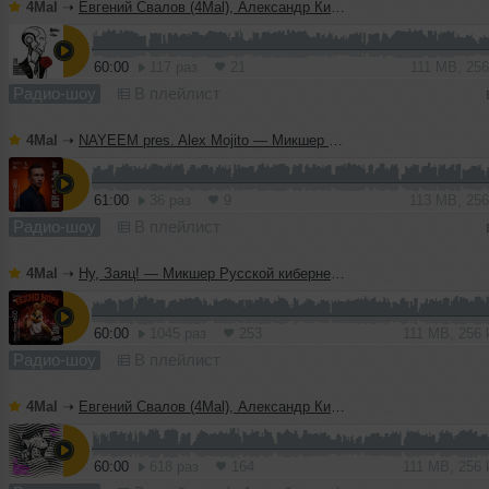
4Mal
➝
Евгений Свалов (4Mal), Александр Киреев — Русская кибернетика 726 (29.07.2026)
60:00
117 раз
21
111 MB, 25
Радио-шоу
В плейлист
4Mal
➝
NAYEEM pres. Alex Mojito — Микшер Русской кибернетики 461 с Евгением Сваловым (4Mal) и Александром Киреевым (29.07.2026)
61:00
36 раз
9
113 MB, 25
Радио-шоу
В плейлист
4Mal
➝
Ну, Заяц! — Микшер Русской кибернетики 460 с Евгением Сваловым (4Mal) и Александром Киреевым (22.07.2026)
60:00
1045 раз
253
111 MB, 256
Радио-шоу
В плейлист
4Mal
➝
Евгений Свалов (4Mal), Александр Киреев — Русская кибернетика 725 (22.07.2026)
60:00
618 раз
164
111 MB, 256