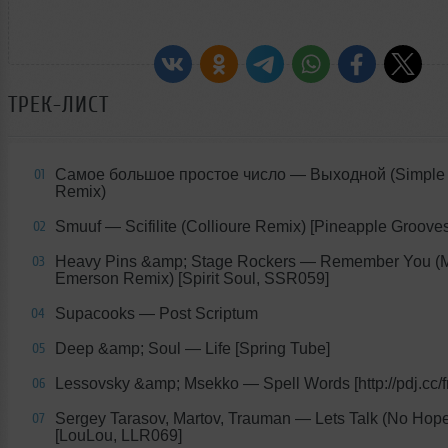
ТРЕК-ЛИСТ
Самое большое простое число — Выходной (Simple
01
Remix)
Smuuf — Scifilite (Collioure Remix) [Pineapple Grooves
02
Heavy Pins &amp; Stage Rockers — Remember You (
03
Emerson Remix) [Spirit Soul, SSR059]
Supacooks — Post Scriptum
04
Deep &amp; Soul — Life [Spring Tube]
05
Lessovsky &amp; Msekko — Spell Words [http://pdj.cc/
06
Sergey Tarasov, Martov, Trauman — Lets Talk (No Hop
07
[LouLou, LLR069]