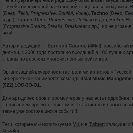
Репертуар вечеринок и радиошоу охватывает внушительн
стилей современной электронной танцевальной музыки:
H
(
Deep, Tech, Progressive, Soulful, Vocal
),
Techno
(
Deep, Elec
и др.),
Trance
(
Deep, Progressive, Uplifting
и др.),
Broken Bea
(
Progressive Breaks, Breaks, Breakbeat
и др.), но не ограни
ими!
Автор и ведущий —
Евгений Свалов (4Mal)
, российский 
диджей, с 2006 года постоянно входящий в 100 лучших ар
страны по версиям многочисленных рейтингов.
Организацией вечеринок и гастролями артистов «Русской
Кибернетики» занимается команда
4Mal Music Manageme
(922) 1ОО-3О-О1
.
Для арт-директоров и промоутеров у нас есть подробная 
с описанием проекта, списком всех артистов и промо-возм
также уже состоявшихся событий.
Теги, которые мы используем в
VK
и в
Twitter
:
#ruscyber 
#esv4m