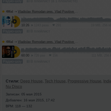
Радио-шоу
В плейлист (в 1 плейлисте)
4Mal
➝
Vladislav Romodan pres. Vlad Positive — Микшер Русской кибернетики 459, Part 2, с Евгением Сваловым (4Mal) и Александром Киреевым (15.07.2026)
10:26
1243 раза
291
19 MB, 256 
Радио-шоу
В плейлист
4Mal
➝
Vladislav Romodan pres. Vlad Positive — Микшер Русской кибернетики 459, Part 1, с Евгением Сваловым (4Mal) и Александром Киреевым (15.07.2026)
60:00
726 раз
156
111 MB, 256
Радио-шоу
В плейлист
Стили:
Deep House
,
Tech House
,
Progressive House
,
Indi
Nu Disco
Записан: 05 мая 2015
Добавлен: 16 мая 2015, 17:42
BPM: 118 — 132