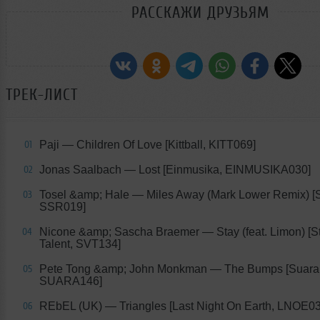
РАССКАЖИ ДРУЗЬЯМ
ТРЕК-ЛИСТ
Paji — Children Of Love [Kittball, KITT069]
01
Jonas Saalbach — Lost [Einmusika, EINMUSIKA030]
02
Tosel &amp; Hale — Miles Away (Mark Lower Remix) [Sp
03
SSR019]
Nicone &amp; Sascha Braemer — Stay (feat. Limon) [St
04
Talent, SVT134]
Pete Tong &amp; John Monkman — The Bumps [Suara
05
SUARA146]
REbEL (UK) — Triangles [Last Night On Earth, LNOE03
06