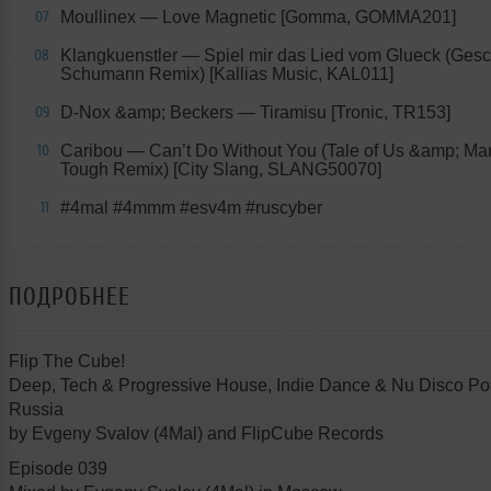
Moullinex — Love Magnetic [Gomma, GOMMA201]
07
Klangkuenstler — Spiel mir das Lied vom Glueck (Gesc
08
Schumann Remix) [Kallias Music, KAL011]
D-Nox &amp; Beckers — Tiramisu [Tronic, TR153]
09
Caribou — Can’t Do Without You (Tale of Us &amp; Ma
10
Tough Remix) [City Slang, SLANG50070]
#4mal #4mmm #esv4m #ruscyber
11
ПОДРОБНЕЕ
Flip The Cube!
Deep, Tech & Progressive House, Indie Dance & Nu Disco Po
Russia
by Evgeny Svalov (4Mal) and FlipCube Records
Episode 039