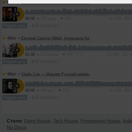
4Mal
➝
Vladislav Romodan pres. Vlad Positive — Микшер Русской кибернетики 459, Part 1, с Евгением Сваловым (4Mal) и Александром Киреевым (15.07.2026)
60:00
722 раза
155
111 MB, 256
Радио-шоу
В плейлист
4Mal
➝
Евгений Свалов (4Mal), Александр Киреев — Русская кибернетика 724 (08.07.2026)
1
61:00
1323 раза
336
113 MB, 256 
Радио-шоу
В плейлист
4Mal
➝
Vladis Cue — Микшер Русской кибернетики 458 с Евгением Сваловым (4Mal) и Александром Киреевым (08.07.2026)
60:00
439 раз
100
111 MB, 256
Радио-шоу
В плейлист
Стили:
Deep House
,
Tech House
,
Progressive House
,
Indi
Nu Disco