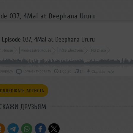
ode 037, 4Mal at Deephana Ururu
t Episode 037, 4Mal at Deephana Ururu
h House
Progressive House
Indie Electronic
Nu Disco
очередь
Комментировать
</>
1:00:30
14
Скачать
ОДДЕРЖАТЬ АРТИСТА
СКАЖИ ДРУЗЬЯМ