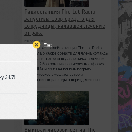
Радиостанция The Lot Radio
запустила сбор средств для
сотрудницы, начавшей лечение
от рака
вчера в 17:02
Esc
Бруклинская онлайн-станция The Lot Radio
объявила о сборе средств для члена команды
Lola Evans, которая недавно начала лечение
от рака. Сбор организован через платформу
GoFundMe и призван помочь покрыть
хирургическое вмешательство и
у 24/7!
повседневные расходы в период лечения.
Выиграй часовой сет на The