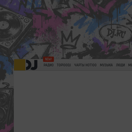
РАДИО
TOP100DJ
ЧАРТЫ HOT100
МУЗЫКА
ЛЮДИ
М