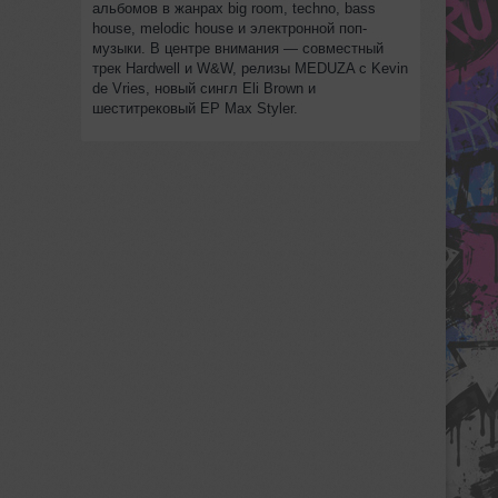
альбомов в жанрах big room, techno, bass
house, melodic house и электронной поп-
музыки. В центре внимания — совместный
трек Hardwell и W&W, релизы MEDUZA с Kevin
de Vries, новый сингл Eli Brown и
шеститрековый EP Max Styler.