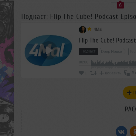
6
Подкаст: Flip The Cube! Podcast Epis
4Mal
Flip The Cube! Podcas
Подкаст
Deep House
Tec
00:00
В 
1
Добавить
П
РАС