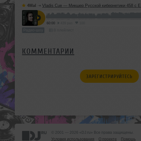
4Mal
➝
Vladis Cue — Микшер Русской кибернетики 458 с Евгением Сваловым (4Mal) и Александром Киреев
60:00
439 раз
100
Радио-шоу
В плейлист
КОММЕНТАРИИ
ЗАРЕГИСТРИРУЙТЕСЬ
© 2001 — 2026 «DJ.ru» Все права защищены.
Условия использования
О проекте
Помощь