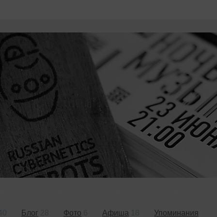
40
Блог
28
Фото
6
Афиша
18
Упоминания