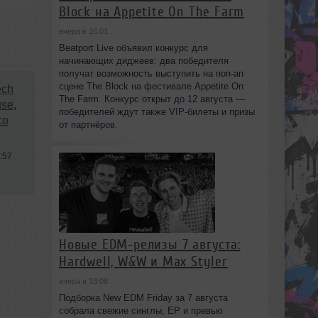
Block на Appetite On The Farm
вчера в 16:01
Beatport Live объявил конкурс для
начинающих диджеев: два победителя
получат возможность выступить на поп‑ап
сцене The Block на фестивале Appetite On
ech
The Farm. Конкурс открыт до 12 августа —
use
,
победителей ждут также VIP‑билеты и призы
co
от партнёров.
:57
Новые EDM-релизы 7 августа:
Hardwell, W&W и Max Styler
вчера в 13:08
Подборка New EDM Friday за 7 августа
собрала свежие синглы, EP и превью