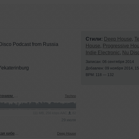
Стили:
Deep House
,
T
Disco Podcast from Russia
House
,
Progressive Ho
Indie Electronic
,
Nu Dis
Записан: 06 сентября 2014
Yekaterinburg
Добавлен: 09 ноября 2014, 15
BPM: 118 — 132
м (22.07.2026)
Techno
111 MB, 256 kbps AAC
82
29 июля
22.07.2026)
Deep House