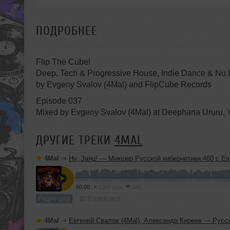
ПОДРОБНЕЕ
Flip The Cube!
Deep, Tech & Progressive House, Indie Dance & Nu 
by Evgeny Svalov (4Mal) and FlipCube Records
Episode 037
Mixed by Evgeny Svalov (4Mal) at Deephana Ururu, 
ДРУГИЕ ТРЕКИ
4MAL
4Mal
➝
Ну, Заяц! — Микшер Русской кибернетики 460 с Евгением Сваловым (4Mal) и Александром Киреевы
60:00
1005 раз
242
Радио-шоу
В плейлист
4Mal
➝
Евгений Свалов (4Mal), Александр Киреев — Русская кибернетика 725 (