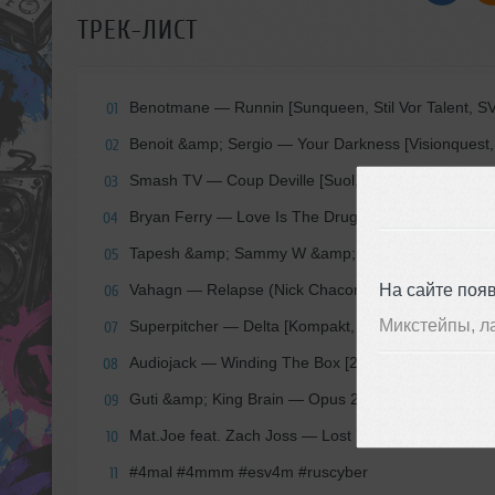
ТРЕК-ЛИСТ
Benotmane — Runnin [Sunqueen, Stil Vor Talent, S
01
Benoit &amp; Sergio — Your Darkness [Visionquest
02
Smash TV — Coup Deville [Suol, SUOLDAZE002]
03
Bryan Ferry — Love Is The Drug (Bastian Vilda Rem
04
Tapesh &amp; Sammy W &amp; Alex E — Born Agai
05
На сайте поя
Vahagn — Relapse (Nick Chacona Remix) [Buzzin’ 
06
Микстейпы, л
Superpitcher — Delta [Kompakt, KOMPAKTCD118]
07
Audiojack — Winding The Box [20:20 Vision, VIS256
08
Guti &amp; King Brain — Opus 2 [DFTD, DFTDS025
09
Mat.Joe feat. Zach Joss — Lost Your Mind [Off, OF
10
#4mal #4mmm #esv4m #ruscyber
11