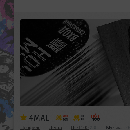
4MAL
Профиль
Лента
HOT100
286
Музыка
10