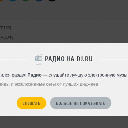
VT132]
, VQ043]
ix) [Etage Noir, EN044A]
РАДИО НА DJ.RU
n [LouLou, LLR038]
вился раздел
Радио
— слушайте лучшую электронную музык
Fly, 061BUZZD]
айвы и эксклюзивные сеты от лучших диджеев.
B]
СЛУШАТЬ
БОЛЬШЕ НЕ ПОКАЗЫВАТЬ
]
F096]