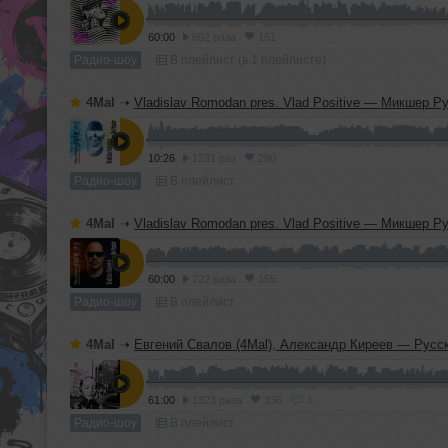
60:00
602 раза
161
Радио-шоу
В плейлист (в 1 плейлисте)
4Mal
➝
Vladislav Romodan pres. Vlad Positive — Микшер Русской кибернетики 459, Part 2, с Евгением Сваловым (4Mal) и Александром Кир
10:26
1231 раз
290
Радио-шоу
В плейлист
4Mal
➝
Vladislav Romodan pres. Vlad Positive — Микшер Русской кибернетики 459, Part 1, с Евгением Сваловым (4Mal) и Александром Кир
60:00
722 раза
155
Радио-шоу
В плейлист
4Mal
➝
Евгений Свалов (4Mal), Александр Киреев — Русская кибернетика 724 (
1
61:00
1323 раза
336
Радио-шоу
В плейлист