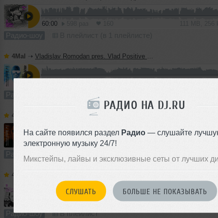
60:00
598 раз
160
111 MB, 256
Радио-шоу
В плейлист (в 1 плейлисте)
4Mal
➝
Vladislav Romodan pres. Vlad Positive — Микшер Русской кибернетики 459, Part 2, с Евгением Сваловым (4Mal) и Александром Киреевым (15.07.2026)
10:26
1231 раз
290
19 MB, 256 
Радио-шоу
В плейлист
РАДИО НА DJ.RU
4Mal
➝
Vladislav Romodan pres. Vlad Positive — Микшер Русской кибернетики 459, Part 1, с Евгением Сваловым (4Mal) и Александром Киреевым (15.07.2026)
На сайте появился раздел
Радио
— слушайте лучшу
60:00
718 раз
154
111 MB, 256
электронную музыку 24/7!
Радио-шоу
В плейлист
Микстейпы, лайвы и эксклюзивные сеты от лучших д
4Mal
➝
Евгений Свалов (4Mal), Александр Киреев — Русская кибернетика 724 (08.07.2026)
СЛУШАТЬ
БОЛЬШЕ НЕ ПОКАЗЫВАТЬ
1
61:00
1323 раза
336
113 MB, 256 
Радио-шоу
В плейлист