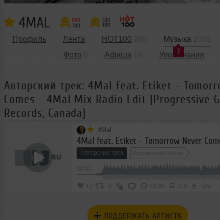
4MAL
Профиль
Лента
HOT100
286
Музыка
1040
7
Фото
6
Афиша
18
Упоминания
Авторский трек: 4Mal feat. Etiket - Tomor
Comes - 4Mal Mix Radio Edit [Progressive 
Records, Canada]
4Mal
Авторский трек
Progressive House
00:00
</>
13
03:39
210
ПОДДЕРЖАТЬ АРТИСТА