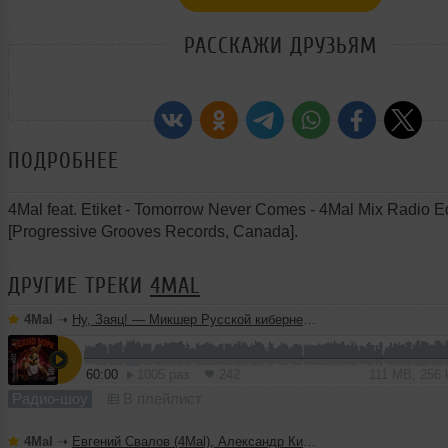
РАССКАЖИ ДРУЗЬЯМ
ПОДРОБНЕЕ
4Mal feat. Etiket - Tomorrow Never Comes - 4Mal Mix Radio Ed
[Progressive Grooves Records, Canada].
ДРУГИЕ ТРЕКИ
4MAL
4Mal
➝
Ну, Заяц! — Микшер Русской кибернетики 460 с Евгением Сваловым (4Mal) и Александром Киреевым (22.07.2026)
60:00
1005 раз
242
111 MB, 256
Радио-шоу
В плейлист
4Mal
➝
Евгений Свалов (4Mal), Александр Киреев — Русская кибернетика 725 (22.07.2026)