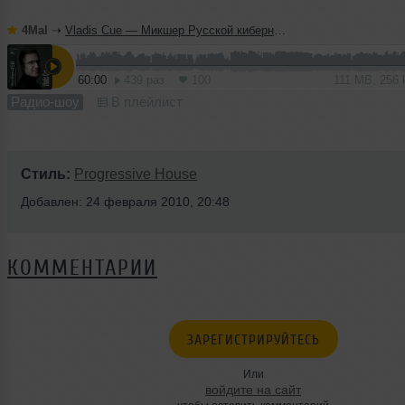
4Mal
➝
Vladis Cue — Микшер Русской кибернетики 458 с Евгением Сваловым (4Mal) и Александром Киреевым (08.07.2026)
60:00
439 раз
100
111 MB, 256
Радио-шоу
В плейлист
Стиль:
Progressive House
Добавлен: 24 февраля 2010, 20:48
КОММЕНТАРИИ
ЗАРЕГИСТРИРУЙТЕСЬ
Или
войдите на сайт