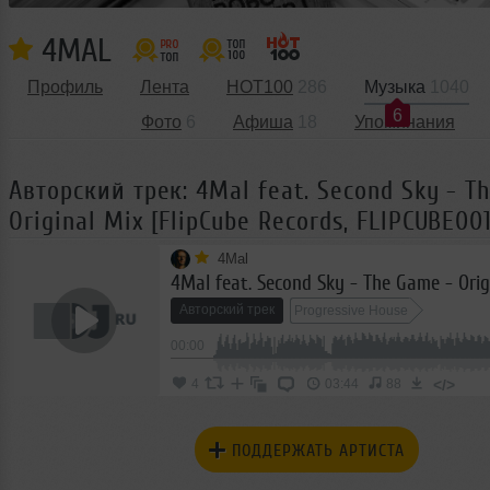
4MAL
Профиль
Лента
HOT100
286
Музыка
1040
6
Фото
6
Афиша
18
Упоминания
Авторский трек: 4Mal feat. Second Sky - T
Original Mix [FlipCube Records, FLIPCUBE001
4Mal
Авторский трек
Progressive House
00:00
</>
4
03:44
88
ПОДДЕРЖАТЬ АРТИСТА