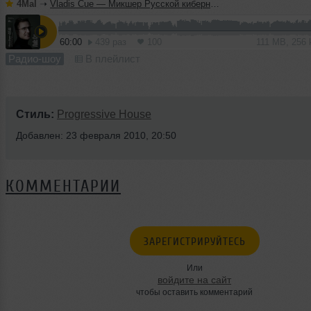
4Mal
➝
Vladis Cue — Микшер Русской кибернетики 458 с Евгением Сваловым (4Mal) и Александром Киреевым (08.07.2026)
60:00
439 раз
100
111 MB, 256
Радио-шоу
В плейлист
Стиль:
Progressive House
Добавлен: 23 февраля 2010, 20:50
КОММЕНТАРИИ
ЗАРЕГИСТРИРУЙТЕСЬ
Или
войдите на сайт
чтобы оставить комментарий