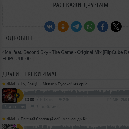
РАССКАЖИ ДРУЗЬЯМ
ПОДРОБНЕЕ
4Mal feat. Second Sky - The Game - Original Mix [FlipCube R
FLIPCUBE001].
ДРУГИЕ ТРЕКИ
4MAL
4Mal
➝
Ну, Заяц! — Микшер Русской кибернетики 460 с Евгением Сваловым (4Mal) и Александром Киреевым (22.07.2026)
60:00
1013 раз
245
111 MB, 256
Радио-шоу
В плейлист
4Mal
➝
Евгений Свалов (4Mal), Александр Киреев — Русская кибернетика 725 (22.07.2026)