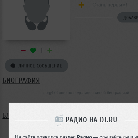
Стань первым!
ДОБАВИ
1
ЛИЧНОЕ СООБЩЕНИЕ
БИОГРАФИЯ
serg478 ещё не поделился своей биографией
БЛОГ
РАДИО НА DJ.RU
Нет записей в блоге
На сайте появился раздел
Радио
— слушайте лучшу