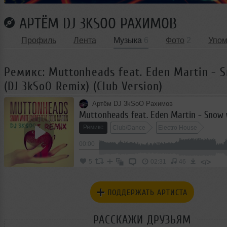
АРТЁМ DJ 3KSOO РАХИМОВ
Профиль
Лента
Музыка
6
Фото
2
Упом
Ремикс: Muttonheads feat. Eden Martin - 
(DJ 3kSoO Remix) (Club Version)
Артём DJ 3kSoO Рахимов
Ремикс
Club/Dance
Electro House
00:00
</>
5
02:31
46
ПОДДЕРЖАТЬ АРТИСТА
РАССКАЖИ ДРУЗЬЯМ