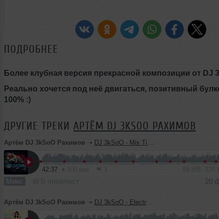
ПОДРОБНЕЕ
Более клубная версия прекрасной композиции от DJ 
Реально хочется под неё двигаться, позитивный булк
100% :)
ДРУГИЕ ТРЕКИ
АРТЁМ DJ 3KSOO РАХИМОВ
Артём DJ 3kSoO Рахимов
➝
DJ 3kSoO - Mix Time vol.1 (2015)
42:37
100 раз
3
98 MB, 320
Микс
В плейлист
20 
Артём DJ 3kSoO Рахимов
➝
DJ 3kSoO - Electro House Time vol.1 (mix 2014)