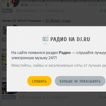
35:43
56 раз
4
83 MB, 320
Микс
В плейлист (в 1 плейлисте)
19 
Артём DJ 3kSoO Рахимов
➝
DJ 3kSoO - Creative (Original Version)
3:53
43 раза
4
9.3 MB, 320
РАДИО НА DJ.RU
Авторский трек
В плейлист
17 
Артём DJ 3kSoO Рахимов
➝
Teddy Cream vs SEREBRO - Я тебя не отдам (DJ 3kSoO Mash UP)
На сайте появился раздел
Радио
— слушайте лучшу
электронную музыку 24/7!
3:36
162 раза
10
8.7 MB, 320
Микстейпы, лайвы и эксклюзивные сеты от лучших д
Ремикс
В плейлист (в 1 плейлисте)
22 с
Артём DJ 3kSoO Рахимов
➝
Gold Top - Cus Im Hip (Dj 3kSoO Remix)
СЛУШАТЬ
БОЛЬШЕ НЕ ПОКАЗЫВАТЬ
3:12
104 раза
8
7.6 MB, 320 
Ремикс
В плейлист (в 1 плейлисте)
22 с