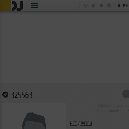
ВХ
325563
325563 не остави
информации о се
НЕТ ДРУЗЕЙ