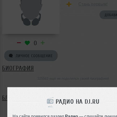
Стань первым!
ДОБАВИ
0
ЛИЧНОЕ СООБЩЕНИЕ
БИОГРАФИЯ
325563 ещё не поделился своей биографией
БЛОГ
РАДИО НА DJ.RU
Нет записей в блоге
На сайте появился раздел
Радио
— слушайте лучшу