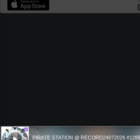
Ш
PIRATE STATION @ RECORD24072026 #128