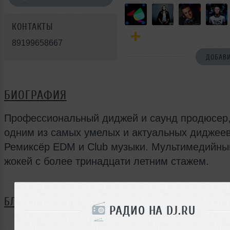
КОНТАКТЫ
89199658667
ДОБАВИ
БИОГРАФИЯ
Профессиональный диджей и саунд продюсер,
одним из самых умелых и актуальных диджеев
Ремиксёр EDM и Club музыки. Мультимедийны
жокей с более тринадцати летним стажем.
БЛОГ
РАДИО НА DJ.RU
Нет записей в блоге