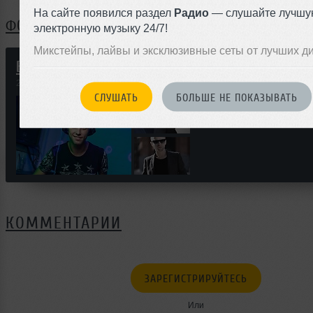
На сайте появился раздел
Радио
— слушайте лучшу
ФОТОГРАФИИ
электронную музыку 24/7!
Микстейпы, лайвы и эксклюзивные сеты от лучших д
Выступления.
20 ноября 2015
СЛУШАТЬ
БОЛЬШЕ НЕ ПОКАЗЫВАТЬ
КОММЕНТАРИИ
ЗАРЕГИСТРИРУЙТЕСЬ
Или