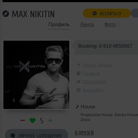
MAX NIKITIN
ВСЕЛИТЬСЯ
Профиль
Лента
Фото
1
Booking: 8-919-9658667
Россия, Москва
Facebook
DJMaxNikitin
djmaxnikitin
House
Progressive House, Electro Hous
5
Disco
8 ДРУЗЕЙ
ЛИЧНОЕ СООБЩЕНИЕ