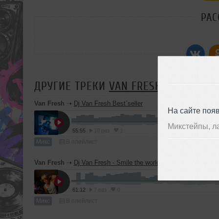
РАС
ДРУГИЕ ТРЕКИ
VAN FRESH
Van Fresh
➝
Dj Van Fresh Best`seller
На сайте поя
Микстейпы, л
55:55
10 раз
1
Микс
В плейлист
Van Fresh
➝
Dj Van Fresh - Smile the world
61:12
7 раз
0
Микс
В плейлист