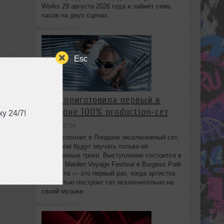
Works 29 августа 2026 года и займёт семь
часов на двух сценах.
Esc
:14
HAAi приготовила первый в
Лондоне 100% production‑сет
у 24/7!
вчера в 17:54
HAAi исполнит в Лондоне эксклюзивный сет,
в котором будут звучать только её
собственные треки. Выступление состоится в
рамках Maiden Voyage Festival в Burgess Park
8 августа — это первый раз, когда артистка
полностью построит сет исключительно на
своей музыке.