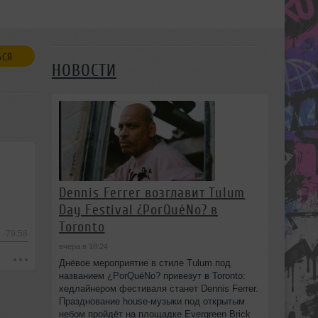
ЬСЯ
НОВОСТИ
Dennis Ferrer возглавит Tulum
Day Festival ¿PorQuéNo? в
Toronto
-79:58
вчера в 18:24
Днёвое мероприятие в стиле Tulum под
названием ¿PorQuéNo? привезут в Toronto:
хедлайнером фестиваля станет Dennis Ferrer.
Празднование house-музыки под открытым
небом пройдёт на площадке Evergreen Brick