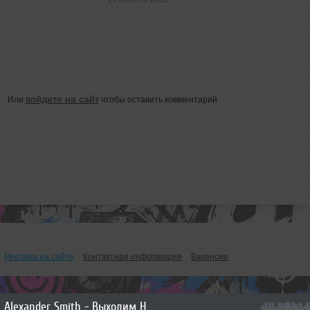
войдите на сайт
Или
чтобы оставить комментарий
Реклама на сайте
Контактная информация
Вакансии
Alexander Smith - Выходим На Орбиту Vol.275