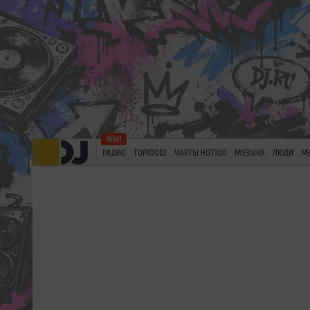
РАДИО
TOP100DJ
ЧАРТЫ HOT100
МУЗЫКА
ЛЮДИ
М