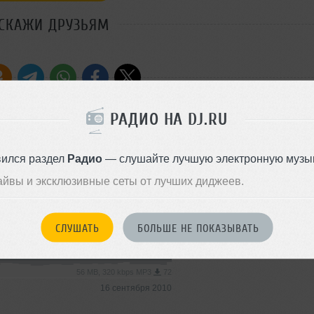
СКАЖИ ДРУЗЬЯМ
Стиль:
Tribal-House
РАДИО НА DJ.RU
Добавлен: 10 апреля 2011, 22
House
вился раздел
Радио
— слушайте лучшую электронную музык
айвы и эксклюзивные сеты от лучших диджеев.
51 MB, 320 kbps MP3
70
17 сентября 2010
СЛУШАТЬ
БОЛЬШЕ НЕ ПОКАЗЫВАТЬ
House
56 MB, 320 kbps MP3
72
16 сентября 2010