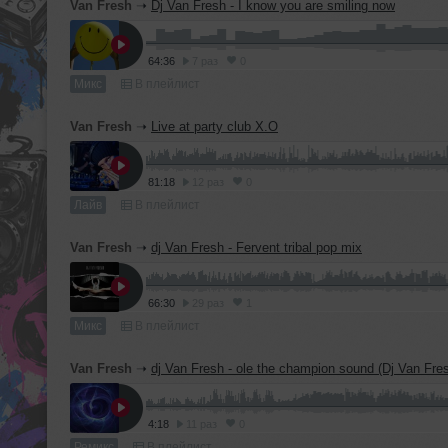
Van Fresh
➝
Dj Van Fresh - I know you are smiling now
64:36
7 раз
0
Микс
В плейлист
Van Fresh
➝
Live at party club X.O
81:18
12 раз
0
Лайв
В плейлист
Van Fresh
➝
dj Van Fresh - Fervent tribal pop mix
66:30
29 раз
1
Микс
В плейлист
Van Fresh
➝
dj Van Fresh - ole the champion sound (Dj Van Fres
4:18
11 раз
0
Ремикс
В плейлист