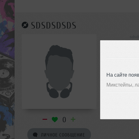
SDSDSDSDS
sdsd
инф
На сайте поя
Микстейпы, л
0
ЛИЧНОЕ СООБЩЕНИЕ