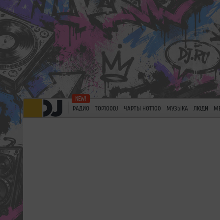
РАДИО
TOP100DJ
ЧАРТЫ HOT100
МУЗЫКА
ЛЮДИ
М