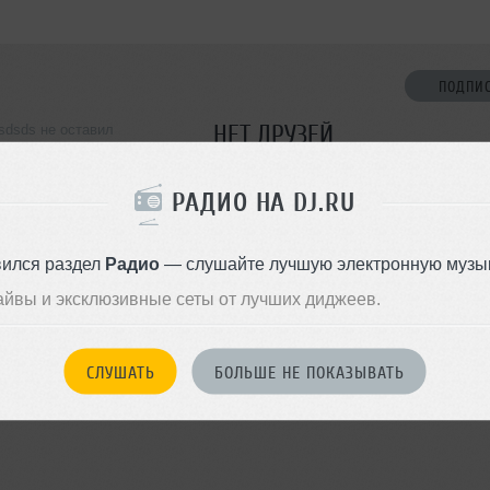
ПОДПИ
НЕТ ДРУЗЕЙ
sdsds не оставил
ормации о себе
Стань первым!
РАДИО НА DJ.RU
ДОБАВИТЬ В ДР
вился раздел
Радио
— слушайте лучшую электронную музык
айвы и эксклюзивные сеты от лучших диджеев.
СЛУШАТЬ
БОЛЬШЕ НЕ ПОКАЗЫВАТЬ