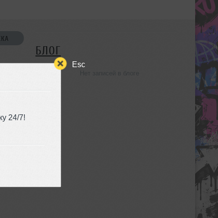
СКА
БЛОГ
Esc
Нет записей в блоге
УЗЬЯ
у 24/7!