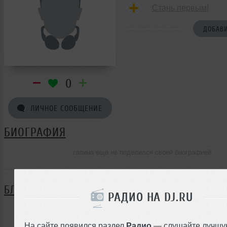
Стань первым!
ДОБАВИ
0
ЛИЧНОЕ СООБЩЕНИЕ
БИОГРАФИЯ
галина ещё не поделился своей биографией
БЛОГ
РАДИО НА DJ.RU
Нет записей в блоге
На сайте появился раздел
Радио
— слушайте лучшу