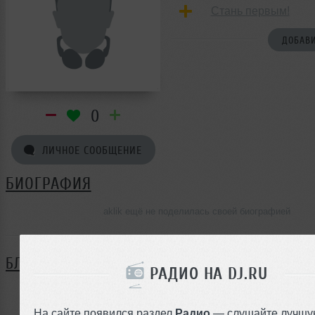
Стань первым!
ДОБАВИ
0
ЛИЧНОЕ СООБЩЕНИЕ
БИОГРАФИЯ
aklik ещё не поделилась своей биографией
БЛОГ
РАДИО НА DJ.RU
Нет записей в блоге
На сайте появился раздел
Радио
— слушайте лучшу