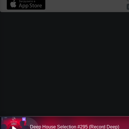
Ш
Deep House Selection #295 (Record Deep)