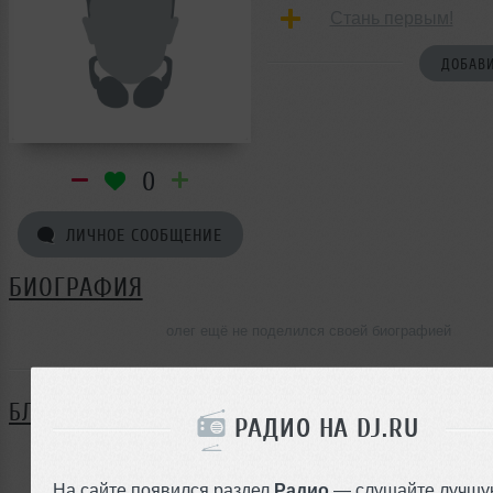
Стань первым!
ДОБАВИ
0
ЛИЧНОЕ СООБЩЕНИЕ
БИОГРАФИЯ
олег ещё не поделился своей биографией
БЛОГ
РАДИО НА DJ.RU
Нет записей в блоге
На сайте появился раздел
Радио
— слушайте лучшу