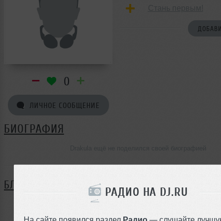
Стань первым!
ДОБАВИ
0
ЛИЧНОЕ СООБЩЕНИЕ
БИОГРАФИЯ
Drakula ещё не поделился своей биографией
БЛОГ
РАДИО НА DJ.RU
Нет записей в блоге
На сайте появился раздел
Радио
— слушайте лучшу