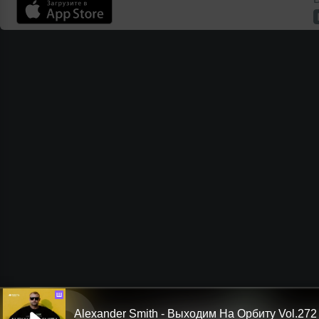
Ш
Alexander Smith - Выходим На Орбиту Vol.272