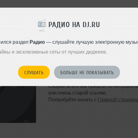
РАДИО НА DJ.RU
вился раздел
Радио
— слушайте лучшую электронную музык
айвы и эксклюзивные сеты от лучших диджеев.
ТАКОЙ СТРАНИЦЫ НЕ 
СЛУШАТЬ
БОЛЬШЕ НЕ ПОКАЗЫВАТЬ
Ошибка 404
Скорее всего вы пришли по неправил
или очень старой ссылке.
Попробуйте начать с
Главной страниц