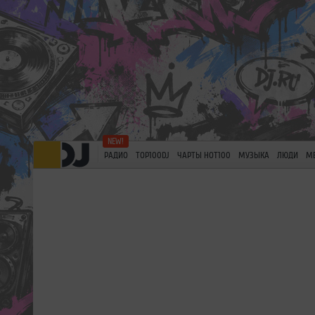
РАДИО
TOP100DJ
ЧАРТЫ HOT100
МУЗЫКА
ЛЮДИ
М