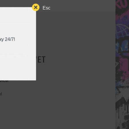
Esc
у 24/7!
СУЩЕСТВУЕТ
ьной
ы