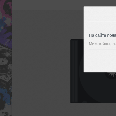
На сайте поя
Микстейпы, л