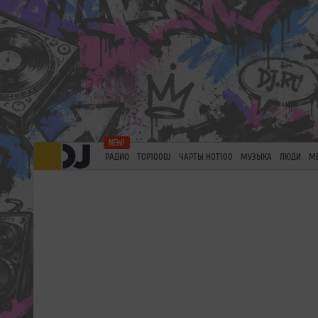
РАДИО
TOP100DJ
ЧАРТЫ HOT100
МУЗЫКА
ЛЮДИ
М