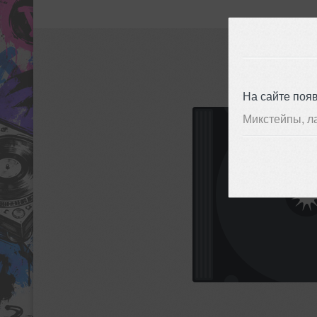
На сайте поя
Микстейпы, л