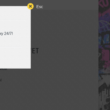
Esc
у 24/7!
СУЩЕСТВУЕТ
ьной
ы