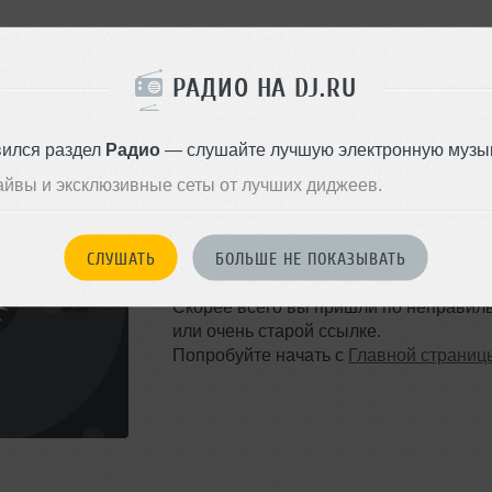
РАДИО НА DJ.RU
вился раздел
Радио
— слушайте лучшую электронную музык
айвы и эксклюзивные сеты от лучших диджеев.
ТАКОЙ СТРАНИЦЫ НЕ 
СЛУШАТЬ
БОЛЬШЕ НЕ ПОКАЗЫВАТЬ
Ошибка 404
Скорее всего вы пришли по неправил
или очень старой ссылке.
Попробуйте начать с
Главной страниц