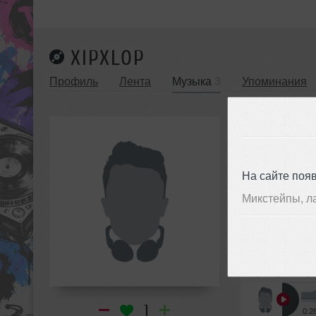
XIPXLOP
Профиль
Лента
Музыка
3
Упоминания
МУЗЫКА X
Авторские 
На сайте поя
Микстейпы, л
Авторские т
XipXlop
➝
Чиу
1
0:2