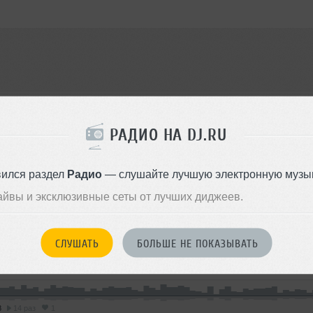
IPXLOP
РАДИО НА DJ.RU
треки
3
вился раздел
Радио
— слушайте лучшую электронную музык
айвы и эксклюзивные сеты от лучших диджеев.
реки
СЛУШАТЬ
БОЛЬШЕ НЕ ПОКАЗЫВАТЬ
8
14 раз
1