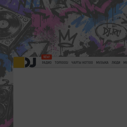
РАДИО
TOP100DJ
ЧАРТЫ HOT100
МУЗЫКА
ЛЮДИ
М