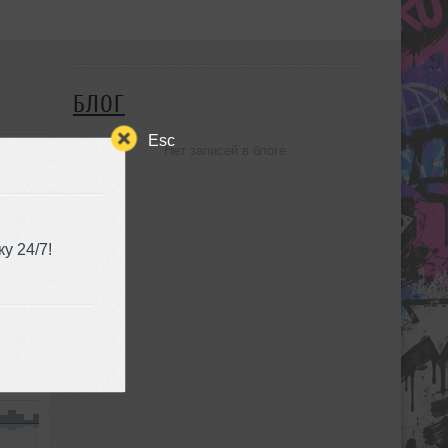
БЛОГ
Esc
Нет записей в блоге
у 24/7!
Hip-Hop