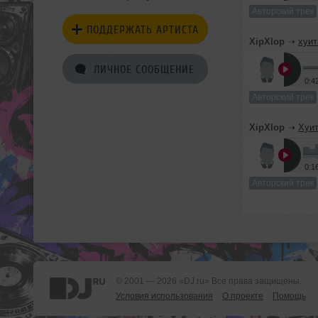
Авторский трек
ПОДДЕРЖАТЬ АРТИСТА
XipXlop
➝
хуит
ЛИЧНОЕ СООБЩЕНИЕ
0:4
Авторский трек
XipXlop
➝
Хуит
0:1
Авторский трек
© 2001 — 2026 «DJ.ru» Все права защищены.
Условия использования
О проекте
Помощь