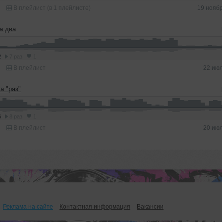
В плейлист (в 1 плейлисте)
19 нояб
а два
2
7 раз
1
В плейлист
22 ию
а "раз"
6
8 раз
1
В плейлист
20 ию
Реклама на сайте
Контактная информация
Вакансии