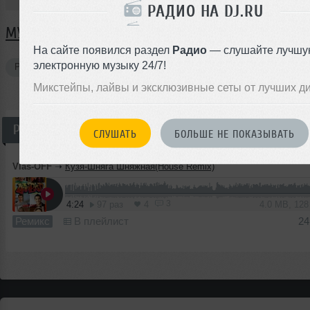
РАДИО НА DJ.RU
МУЗЫКА VLAS-OFF
На сайте появился раздел
Радио
— слушайте лучшу
электронную музыку 24/7!
Ремиксы
1
Микстейпы, лайвы и эксклюзивные сеты от лучших д
Ремикс
СЛУШАТЬ
БОЛЬШЕ НЕ ПОКАЗЫВАТЬ
Vlas-OFF
➝
Кузя-Шняга Шняжная(House Remix)
3
4:24
97 раз
4
4.0 MB, 12
Ремикс
В плейлист
24