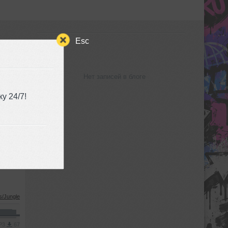
Esc
БЛОГ
Нет записей в блоге
у 24/7!
s/Jungle
MP3
67