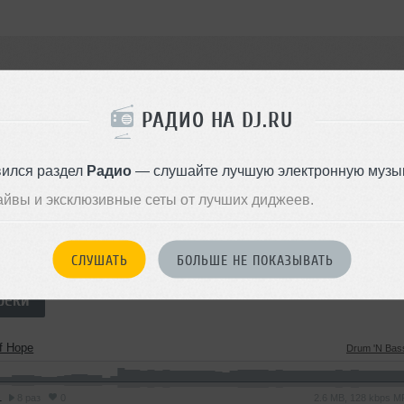
РАДИО НА DJ.RU
ECIZE
вился раздел
Радио
— слушайте лучшую электронную музык
айвы и эксклюзивные сеты от лучших диджеев.
треки
2
СЛУШАТЬ
БОЛЬШЕ НЕ ПОКАЗЫВАТЬ
реки
f Hope
Drum 'N Bas
1
8 раз
0
2.6 MB, 128 kbps 