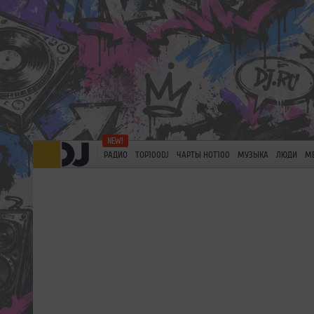
РАДИО
TOP100DJ
ЧАРТЫ HOT100
МУЗЫКА
ЛЮДИ
М