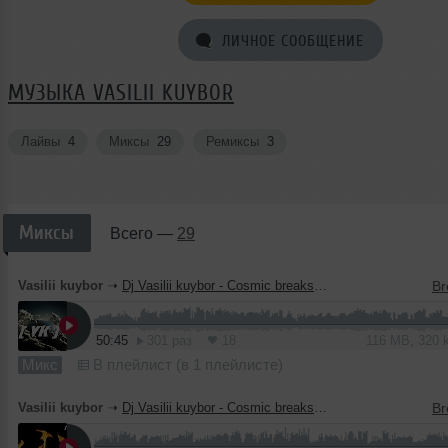
ЛИЧНОЕ СООБЩЕНИЕ
МУЗЫКА VASILII KUYBOR
Лайвы
4
Миксы
29
Ремиксы
3
Миксы
Всего —
29
Vasilii kuybor
➝
Dj Vasilii kuybor - Cosmic breaks -Planeta eartth-Стихия Земля
50:45
301 раз
18
116 MB, 320
Микс
В плейлист (в 1 плейлисте)
Vasilii kuybor
➝
Dj Vasilii kuybor - Cosmic breaks -Planeta eartth-Стихия огонь.