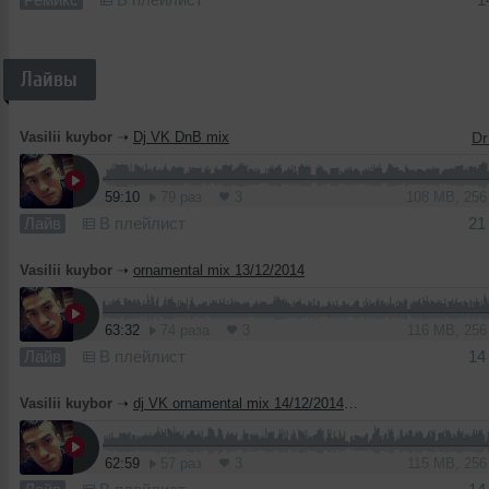
Лайвы
Vasilii kuybor
➝
Dj VK DnB mix
59:10
79 раз
3
108 MB, 25
Лайв
В плейлист
21
Vasilii kuybor
➝
ornamental mix 13/12/2014
63:32
74 раза
3
116 MB, 25
Лайв
В плейлист
14
Vasilii kuybor
➝
dj VK ornamental mix 14/12/2014 (vol 1)
62:59
57 раз
3
115 MB, 25