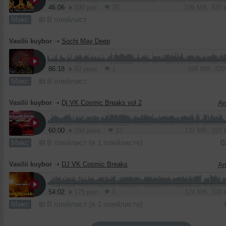
46:06
200 раз
20
106 MB, 320
Микс
В плейлист
Vasilii kuybor
➝
Sochi May Deep
86:18
83 раза
1
198 MB, 32
Микс
В плейлист
Vasilii kuybor
➝
Dj VK Cosmic Breaks vol 2
60:00
184 раза
13
137 MB, 320
Микс
В плейлист (в 1 плейлисте)
0
Vasilii kuybor
➝
DJ VK Cosmic Breaks
54:02
175 раз
9
124 MB, 320
Микс
В плейлист (в 1 плейлисте)