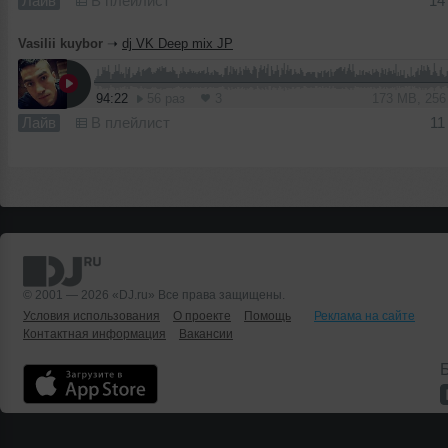
Лайв
В плейлист
14
Vasilii kuybor
➝
dj VK Deep mix JP
94:22
56 раз
3
173 MB, 25
Лайв
В плейлист
11
© 2001 — 2026 «DJ.ru» Все права защищены.
Условия использования
О проекте
Помощь
Реклама на сайте
Контактная информация
Вакансии
Б