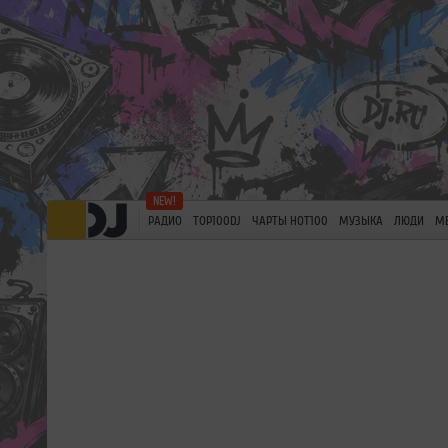
РАДИО
TOP100DJ
ЧАРТЫ HOT100
МУЗЫКА
ЛЮДИ
М