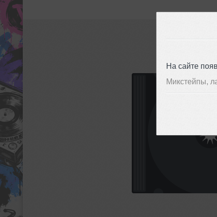
На сайте поя
Микстейпы, л