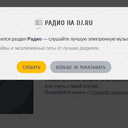
РАДИО НА DJ.RU
вился раздел
Радио
— слушайте лучшую электронную музык
айвы и эксклюзивные сеты от лучших диджеев.
ТАКОЙ СТРАНИЦЫ НЕ 
СЛУШАТЬ
БОЛЬШЕ НЕ ПОКАЗЫВАТЬ
Ошибка 404
Скорее всего вы пришли по неправил
или очень старой ссылке.
Попробуйте начать с
Главной страниц