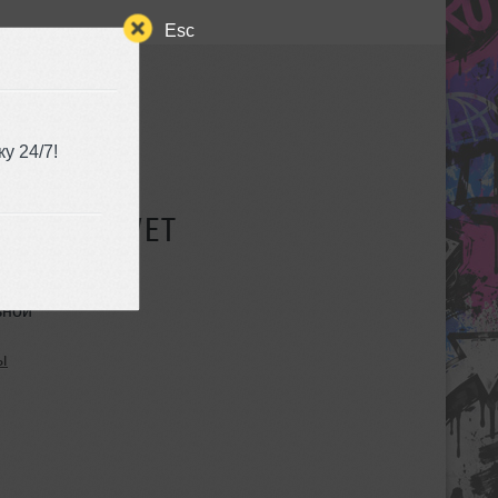
Esc
у 24/7!
СУЩЕСТВУЕТ
ьной
ы