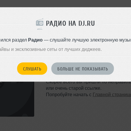
РАДИО НА DJ.RU
вился раздел
Радио
— слушайте лучшую электронную музык
айвы и эксклюзивные сеты от лучших диджеев.
ТАКОЙ СТРАНИЦЫ НЕ 
СЛУШАТЬ
БОЛЬШЕ НЕ ПОКАЗЫВАТЬ
Ошибка 404
Скорее всего вы пришли по неправил
или очень старой ссылке.
Попробуйте начать с
Главной страниц