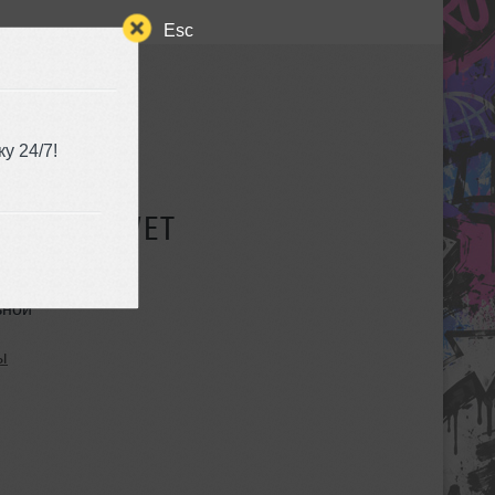
Esc
у 24/7!
СУЩЕСТВУЕТ
ьной
ы