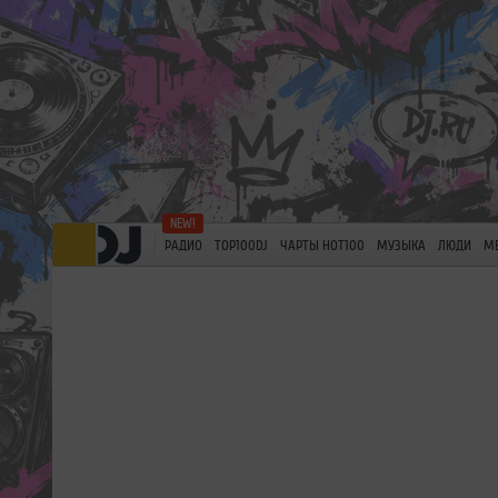
РАДИО
TOP100DJ
ЧАРТЫ HOT100
МУЗЫКА
ЛЮДИ
М