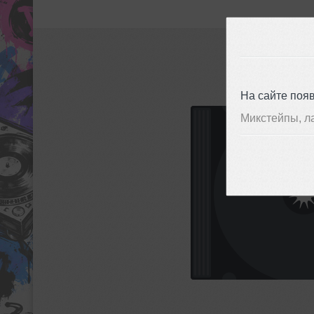
На сайте поя
Микстейпы, л