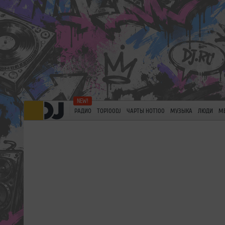
РАДИО
TOP100DJ
ЧАРТЫ HOT100
МУЗЫКА
ЛЮДИ
М