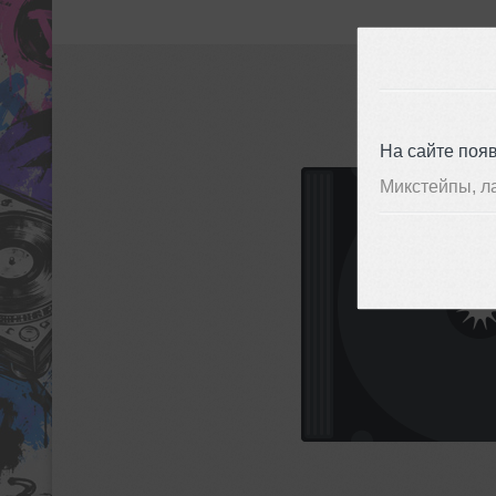
На сайте поя
Микстейпы, л