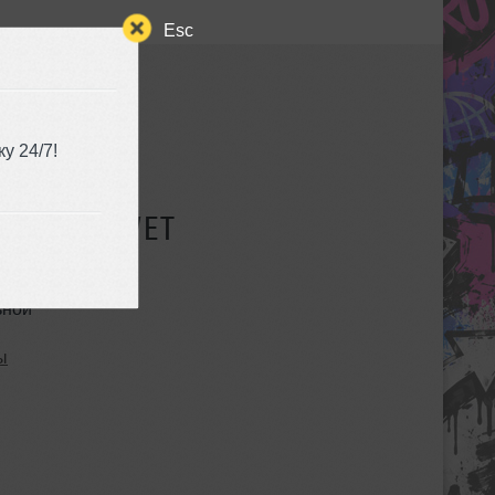
Esc
у 24/7!
СУЩЕСТВУЕТ
ьной
ы