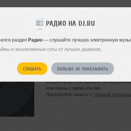
РАДИО НА DJ.RU
вился раздел
Радио
— слушайте лучшую электронную музык
айвы и эксклюзивные сеты от лучших диджеев.
ТАКОЙ СТРАНИЦЫ НЕ 
СЛУШАТЬ
БОЛЬШЕ НЕ ПОКАЗЫВАТЬ
Ошибка 404
Скорее всего вы пришли по неправил
или очень старой ссылке.
Попробуйте начать с
Главной страниц