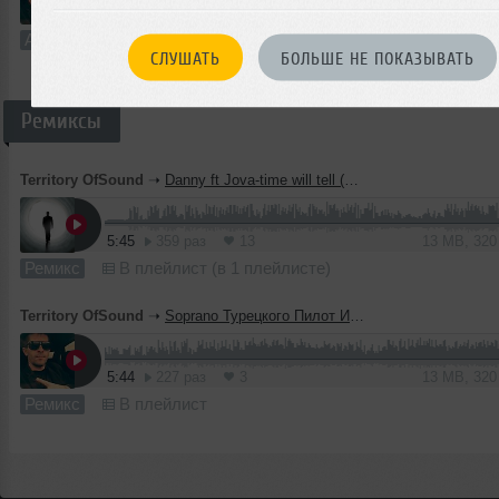
5:58
256 раз
6
14 MB, 32
Авторский трек
В плейлист
СЛУШАТЬ
БОЛЬШЕ НЕ ПОКАЗЫВАТЬ
Ремиксы
Territory OfSound
➝
Danny ft Jova-time will tell (Terrytory of Sound remix)
5:45
359 раз
13
13 MB, 32
Ремикс
В плейлист (в 1 плейлисте)
Territory OfSound
➝
Soprano Турецкого Пилот Иванов (Territory of Sound remix)
5:44
227 раз
3
13 MB, 32
Ремикс
В плейлист