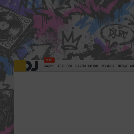
РАДИО
TOP100DJ
ЧАРТЫ HOT100
МУЗЫКА
ЛЮДИ
М