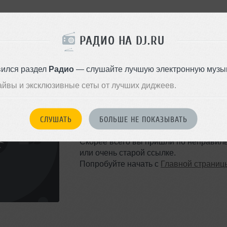
РАДИО НА DJ.RU
вился раздел
Радио
— слушайте лучшую электронную музык
айвы и эксклюзивные сеты от лучших диджеев.
ТАКОЙ СТРАНИЦЫ НЕ 
СЛУШАТЬ
БОЛЬШЕ НЕ ПОКАЗЫВАТЬ
Ошибка 404
Скорее всего вы пришли по неправил
или очень старой ссылке.
Попробуйте начать с
Главной страниц