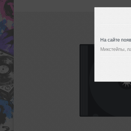
На сайте поя
Микстейпы, л