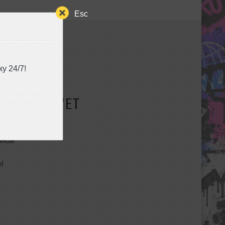
Esc
у 24/7!
СУЩЕСТВУЕТ
ьной
ы