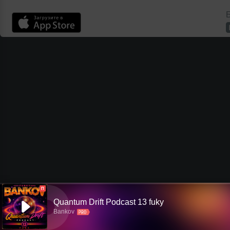
Б
П
Quantum Drift Podcast 13 fuky
Bankov