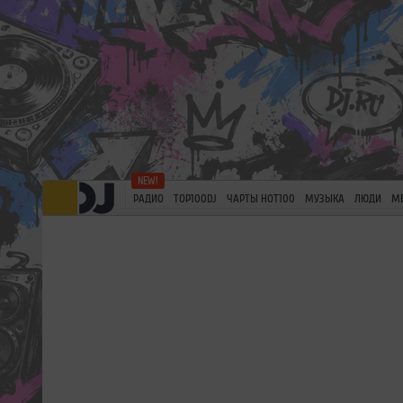
РАДИО
TOP100DJ
ЧАРТЫ HOT100
МУЗЫКА
ЛЮДИ
М