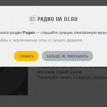
РАДИО НА DJ.RU
вился раздел
Радио
— слушайте лучшую электронную музык
айвы и эксклюзивные сеты от лучших диджеев.
ТАКОЙ СТРАНИЦЫ НЕ 
СЛУШАТЬ
БОЛЬШЕ НЕ ПОКАЗЫВАТЬ
Ошибка 404
Скорее всего вы пришли по неправил
или очень старой ссылке.
Попробуйте начать с
Главной страниц