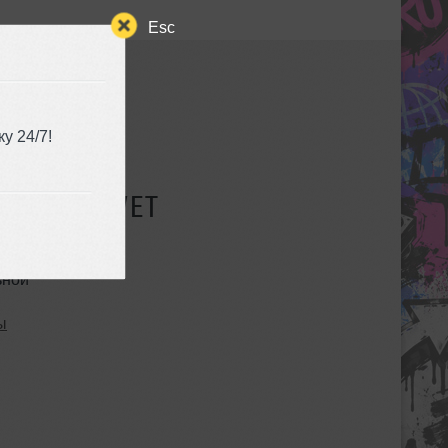
Esc
у 24/7!
СУЩЕСТВУЕТ
ьной
ы