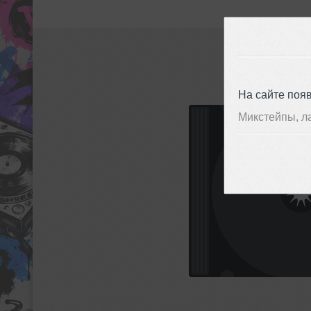
На сайте поя
Микстейпы, л