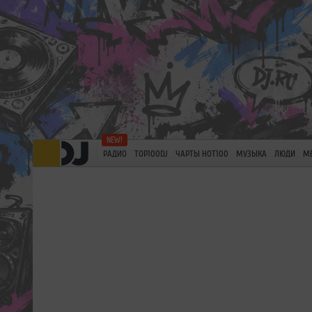
РАДИО
TOP100DJ
ЧАРТЫ HOT100
МУЗЫКА
ЛЮДИ
М