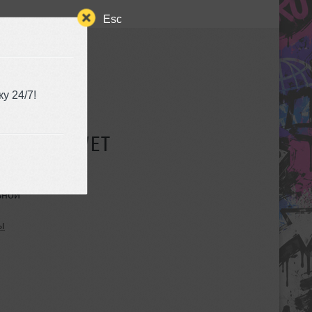
Esc
у 24/7!
СУЩЕСТВУЕТ
ьной
ы