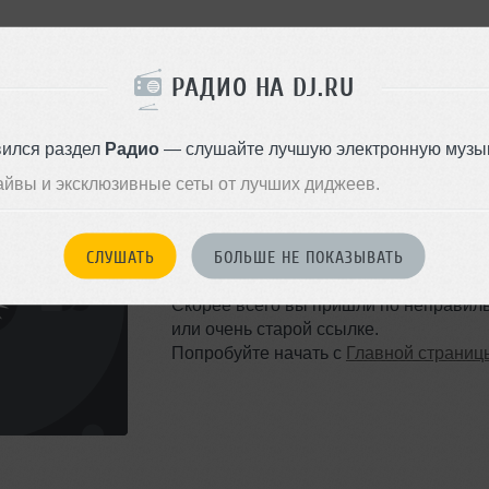
РАДИО НА DJ.RU
вился раздел
Радио
— слушайте лучшую электронную музык
айвы и эксклюзивные сеты от лучших диджеев.
ТАКОЙ СТРАНИЦЫ НЕ 
СЛУШАТЬ
БОЛЬШЕ НЕ ПОКАЗЫВАТЬ
Ошибка 404
Скорее всего вы пришли по неправил
или очень старой ссылке.
Попробуйте начать с
Главной страниц