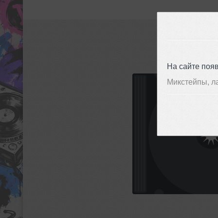
На сайте поя
Микстейпы, л