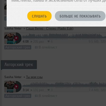
Микстейпы, лайвы и эксклюзивные сеты от лучших д
5:29
1703 раза
12
7.5 MB, 19
СЛУШАТЬ
БОЛЬШЕ НЕ ПОКАЗЫВАТЬ
Акапелла
В плейлист
Sasha Veter
➝
Саша Ветер - Стерео (Radio Edit)
4:08
205 раз
6
9.5 MB, 32
Авторский трек
В плейлист
Авторский трек
Sasha Veter
➝
Ты мои сны
3:14
131 раз
3
7.4 MB, 32
Авторский трек
В плейлист