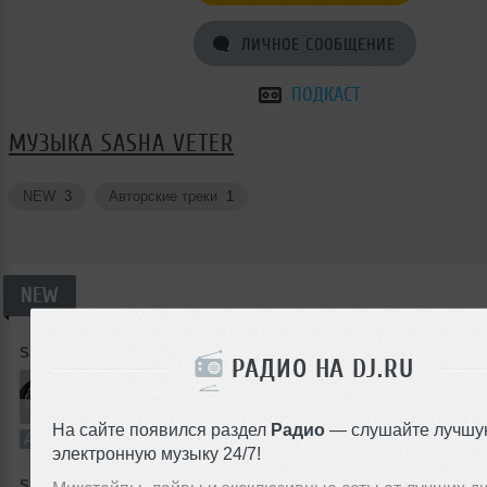
ЛИЧНОЕ СООБЩЕНИЕ
ПОДКАСТ
МУЗЫКА SASHA VETER
NEW
3
Авторские треки
1
NEW
Sasha Veter
➝
Стерео (Extended)
РАДИО НА DJ.RU
1
5:29
300 раз
7
13 MB, 32
На сайте появился раздел
Радио
— слушайте лучшу
Авторский трек
В плейлист
электронную музыку 24/7!
Sasha Veter
➝
Стерео (VOCAL)