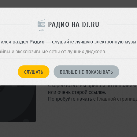
РАДИО НА DJ.RU
вился раздел
Радио
— слушайте лучшую электронную музык
айвы и эксклюзивные сеты от лучших диджеев.
ТАКОЙ СТРАНИЦЫ НЕ 
СЛУШАТЬ
БОЛЬШЕ НЕ ПОКАЗЫВАТЬ
Ошибка 404
Скорее всего вы пришли по неправил
или очень старой ссылке.
Попробуйте начать с
Главной страниц