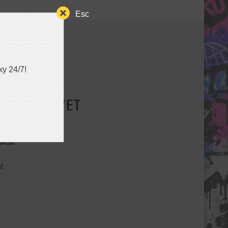
Esc
у 24/7!
СУЩЕСТВУЕТ
ьной
ы