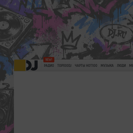
РАДИО
TOP100DJ
ЧАРТЫ HOT100
МУЗЫКА
ЛЮДИ
М