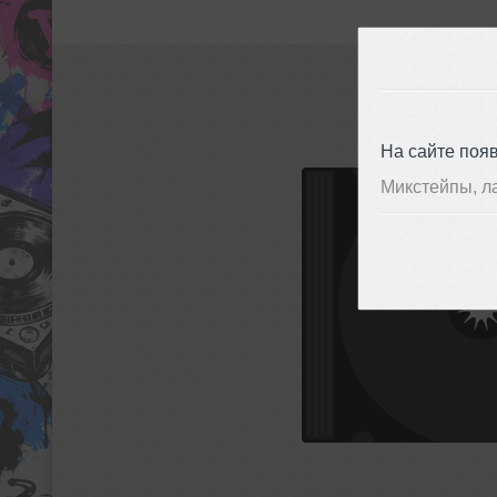
На сайте поя
Микстейпы, л