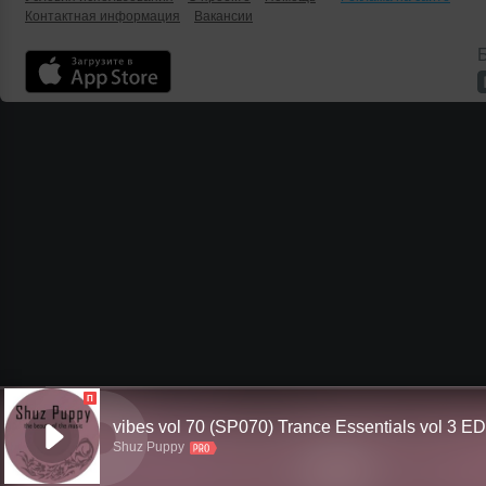
Контактная информация
Вакансии
Б
П
vibes vol 70 (SP070) Trance Essentials vol 3 E
Shuz Puppy