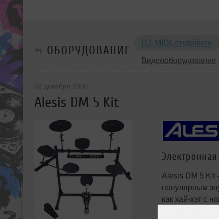
DJ, MIDI, студийное
ОБОРУДОВАНИЕ
Видеооборудование
02 декабря 2006
Alesis DM 5 Kit
Электронная
Alesis DM 5 Ki
популярным зву
как хай-хэт с 
реалистичным 