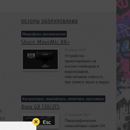
ОБЗОРЫ ОБОРУДОВАНИЯ
Микрофоны динамические
Shure MoveMic 88+
06 марта 2025
Устройство
ориентировано на
контент-мейкеров и
видеографов,
обеспечивая гибкость
при записи звука и видео
Контроллеры, эквалайзеры, лимитеры, кроссоверы
Apex GX 130/215
т
27 февраля 2025
к с
Параграфические
Esc
ем,
эквалайзеры серии GX