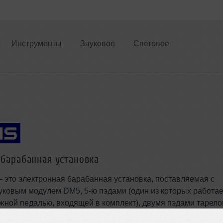
Инструменты
Звуковое
Световое
 барабанная установка
t – это электронная барабанная установка, поставляемая с
ковым модулем DM5, 5-ю пэдами (один из которых работае
ножной педалью, входящей в комплект), двумя пэдами тарело
движением, педалью для бочки, рамой и рековым креплени