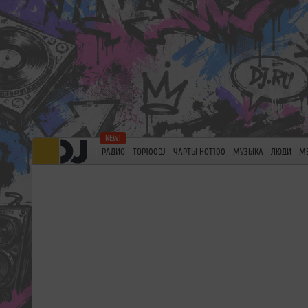
РАДИО
TOP100DJ
ЧАРТЫ HOT100
МУЗЫКА
ЛЮДИ
М