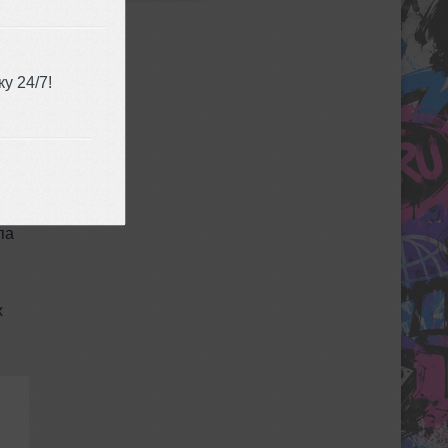
у 24/7!
при
ки
па
х