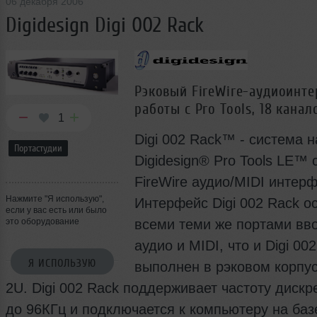
06 декабря 2006
Digidesign Digi 002 Rack
Рэковый FireWire-аудиоинте
работы с Pro Tools, 18 канал
1
Digi 002 Rack™ - система н
Портастудии
Digidesign® Pro Tools LE™ 
FireWire аудио/MIDI интер
Нажмите "Я использую",
Интерфейс Digi 002 Rack 
если у вас есть или было
это оборудование
всеми теми же портами вв
аудио и MIDI, что и Digi 002
Я ИСПОЛЬЗУЮ
выполнен в рэковом корпу
2U. Digi 002 Rack поддерживает частоту дискр
до 96КГц и подключается к компьютеру на ба