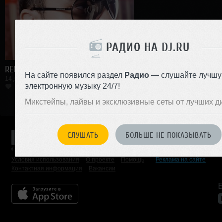
РАДИО НА DJ.RU
RENAT
На сайте появился раздел
Радио
— слушайте лучш
14 декабря 2009, 14 фотографий
электронную музыку 24/7!
Микстейпы, лайвы и эксклюзивные сеты от лучших д
СЛУШАТЬ
БОЛЬШЕ НЕ ПОКАЗЫВАТЬ
© 2001 — 2026 «DJ.ru» Все права защищены.
Условия использования
О проекте
Помощь
Реклама на сайте
Контактная информация
Вакансии
Б