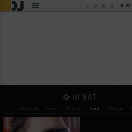
ВХ
RENAT
Профиль
Лента
Музыка
Фото
Афиша