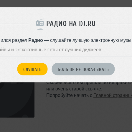
РАДИО НА DJ.RU
вился раздел
Радио
— слушайте лучшую электронную музык
айвы и эксклюзивные сеты от лучших диджеев.
ТАКОЙ СТРАНИЦЫ НЕ 
СЛУШАТЬ
БОЛЬШЕ НЕ ПОКАЗЫВАТЬ
Ошибка 404
Скорее всего вы пришли по неправил
или очень старой ссылке.
Попробуйте начать с
Главной страниц