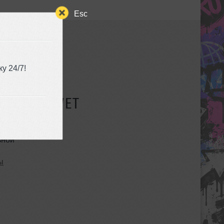
Esc
у 24/7!
СУЩЕСТВУЕТ
ьной
ы