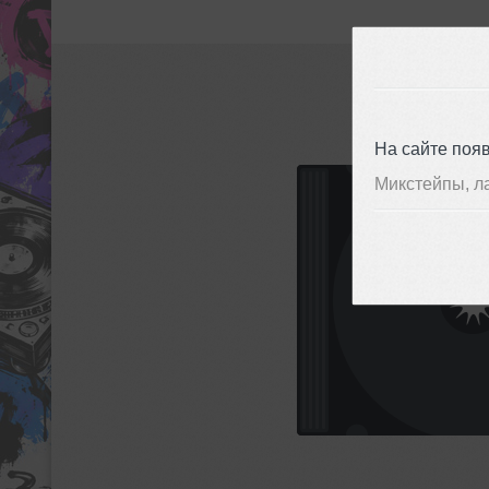
На сайте поя
Микстейпы, л