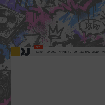
РАДИО
TOP100DJ
ЧАРТЫ HOT100
МУЗЫКА
ЛЮДИ
М