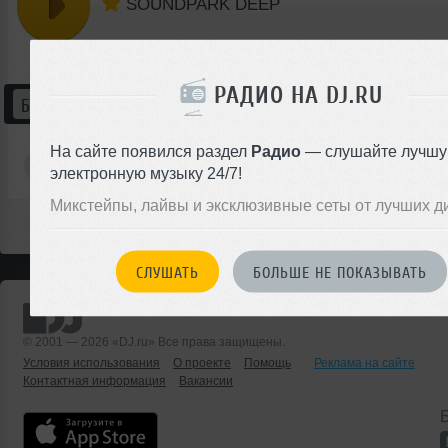
SOUNDPARK DEEP
РАДИО НА DJ.RU
БУДЕТ
БЫЛО
О СТАНЦИИ
СЛУШАТЕЛИ
На сайте появился раздел
Радио
— слушайте лучш
SOUNDPARK DEEP
электронную музыку 24/7!
Микстейпы, лайвы и эксклюзивные сеты от лучших д
СЛУШАТЬ
БОЛЬШЕ НЕ ПОКАЗЫВАТЬ
© 2001 — 2026 «DJ.ru» Все права защищены.
Условия использования
О проекте
Помощь
Реклама на сайте
Контактная информация
Вакансии
Б