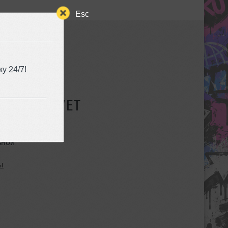
Esc
у 24/7!
СУЩЕСТВУЕТ
ьной
ы