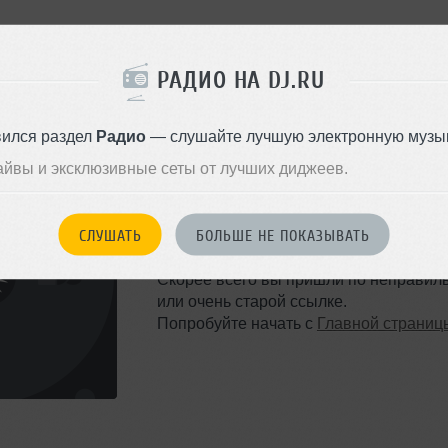
РАДИО НА DJ.RU
вился раздел
Радио
— слушайте лучшую электронную музык
айвы и эксклюзивные сеты от лучших диджеев.
ТАКОЙ СТРАНИЦЫ НЕ 
СЛУШАТЬ
БОЛЬШЕ НЕ ПОКАЗЫВАТЬ
Ошибка 404
Скорее всего вы пришли по неправил
или очень старой ссылке.
Попробуйте начать с
Главной страниц