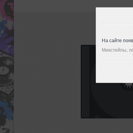
На сайте поя
Микстейпы, л