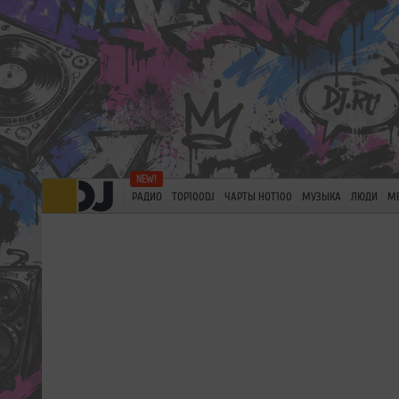
РАДИО
TOP100DJ
ЧАРТЫ HOT100
МУЗЫКА
ЛЮДИ
М